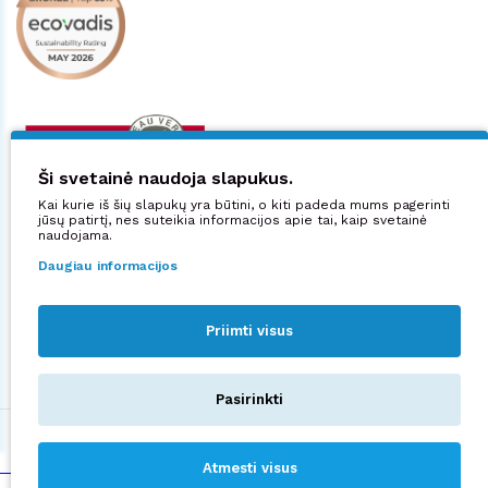
Ši svetainė naudoja slapukus.
Kai kurie iš šių slapukų yra būtini, o kiti padeda mums pagerinti
jūsų patirtį, nes suteikia informacijos apie tai, kaip svetainė
naudojama.
Daugiau informacijos
Priimti visus
Sekite mus:
Pasirinkti
©2026 UAB "Manjana".
Privatumo politika
Atmesti visus
sprendimas:
NEXINNO.TECH