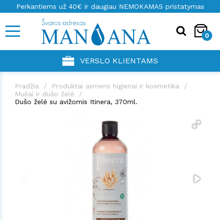
Perkantiems už 40€ ir daugiau NEMOKAMAS pristatymas
0
VERSLO KLIENTAMS
Pradžia
Produktai asmens higienai ir kosmetika
Muilai ir dušo želė
Dušo želė su avižomis Itinera, 370ml.