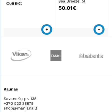
Sea Breeze, 5l
0.69€
50.01€
Kaunas
Savanorių pr. 138
+370 523 38879
shop@manjana.lt