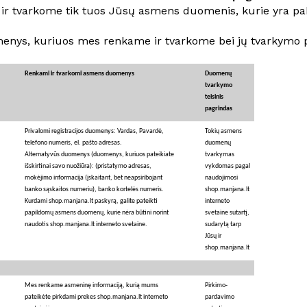
r tvarkome tik tuos Jūsų asmens duomenis, kurie yra pakank
nys, kuriuos mes renkame ir tvarkome bei jų tvarkymo p
Renkami ir tvarkomi asmens duomenys
Duomenų
tvarkymo
teisinis
pagrindas
Privalomi registracijos duomenys: Vardas, Pavardė,
Tokių asmens
telefono numeris, el. pašto adresas.
duomenų
Alternatyvūs duomenys (duomenys, kuriuos pateikiate
tvarkymas
išskirtinai savo nuožiūra): (pristatymo adresas,
vykdomas pagal
mokėjimo informacija (įskaitant, bet neapsiribojant
naudojimosi
banko sąskaitos numeriu), banko kortelės numeris.
shop.manjana.lt
Kurdami shop.manjana.lt paskyrą, galite pateikti
interneto
papildomų asmens duomenų, kurie nėra būtini norint
svetaine sutartį,
naudotis shop.manjana.lt interneto svetaine.
sudarytą tarp
Jūsų ir
shop.manjana.lt
Mes renkame asmeninę informaciją, kurią mums
Pirkimo-
pateikėte pirkdami prekes shop.manjana.lt interneto
pardavimo