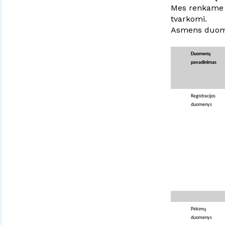
Mes renkame i
tvarkomi.
Asmens duome
Duomenų
pavadinimas
Registracijos
duomenys
Pirkimų
duomenys