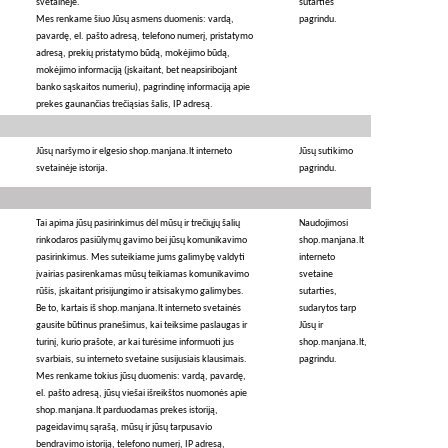
svetainėje.
sutarties
Mes renkame šiuo Jūsų asmens duomenis: vardą,
pagrindu.
pavardę, el. pašto adresą, telefono numerį, pristatymo
adresą, prekių pristatymo būdą, mokėjimo būdą,
mokėjimo informaciją (įskaitant, bet neapsiribojant
banko sąskaitos numeriu), pagrindinę informaciją apie
prekes gaunančias trečiąsias šalis, IP adresą.
Jūsų naršymo ir elgesio shop.manjana.lt interneto
Jūsų sutikimo
svetainėje istorija.
pagrindu.
Tai apima jūsų pasirinkimus dėl mūsų ir trečiųjų šalių
Naudojimosi
rinkodaros pasiūlymų gavimo bei jūsų komunikavimo
shop.manjana.lt
pasirinkimus. Mes suteikiame jums galimybę valdyti
interneto
įvairias pasirenkamas mūsų teikiamas komunikavimo
svetaine
rūšis, įskaitant prisijungimo ir atsisakymo galimybes.
sutarties,
Be to, kartais iš shop.manjana.lt interneto svetainės
sudarytos tarp
gausite būtinus pranešimus, kai teiksime paslaugas ir
Jūsų ir
turinį, kurio prašote, ar kai turėsime informuoti jus
shop.manjana.lt,
svarbiais, su interneto svetaine susijusiais klausimais.
pagrindu.
Mes renkame tokius jūsų duomenis: vardą, pavardę,
el. pašto adresą, jūsų viešai išreikštos nuomonės apie
shop.manjana.lt parduodamas prekes istoriją,
pageidavimų sąrašą, mūsų ir jūsų tarpusavio
bendravimo istoriją, telefono numerį, IP adresą,