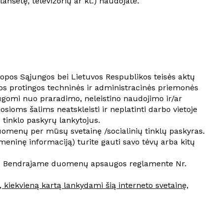
lanšetę, televizorių ar kt.) naudojate.
opos Sąjungos bei Lietuvos Respublikos teisės aktų
sos protingos techninės ir administracinės priemonės
gomi nuo praradimo, neleistino naudojimo ir/ar
osioms šalims neatskleisti ir neplatinti darbo vietoje
 tinklo paskyrų lankytojus.
uomenų per mūsų svetainę /socialinių tinklų paskyras.
eninę informaciją) turite gauti savo tėvų arba kitų
žtos Bendrajame duomenų apsaugos reglamente Nr.
, kiekvieną kartą lankydami šią interneto svetainę,