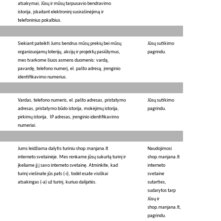
atsakymai; Jūsų ir mūsų tarpusavio bendravimo
istorija, įskaitant elektroninį susirašinėjimą ir
telefoninius pokalbius.
Siekiant pateikti Jums bendrus mūsų prekių bei mūsų
Jūsų sutikimo
organizuojamų loterijų, akcijų ir projektų pasiūlymus,
pagrindu.
mes tvarkome šiuos asmens duomenis: vardą,
pavardę, telefono numerį, el. pašto adresą, įrenginio
identifikavimo numerius.
Vardas, telefono numeris, el. pašto adresas, pristatymo
Jūsų sutikimo
adresas, pristatymo būdo istorija, mokėjimų istorija,
pagrindu.
pirkimų istorija, IP adresas, įrenginio identifikavimo
numeriai.
Jums leidžiama dalytis turiniu shop.manjana.lt
Naudojimosi
interneto svetainėje. Mes renkame jūsų sukurtą turinį ir
shop.manjana.lt
įkeliame jį į savo interneto svetainę. Atminkite, kad
interneto
turinį viešinate jūs pats (-i), todėl esate visiškai
svetaine
atsakingas (-a) už turinį, kuriuo dalijatės.
sutarties,
sudarytos tarp
Jūsų ir
shop.manjana.lt,
pagrindu.