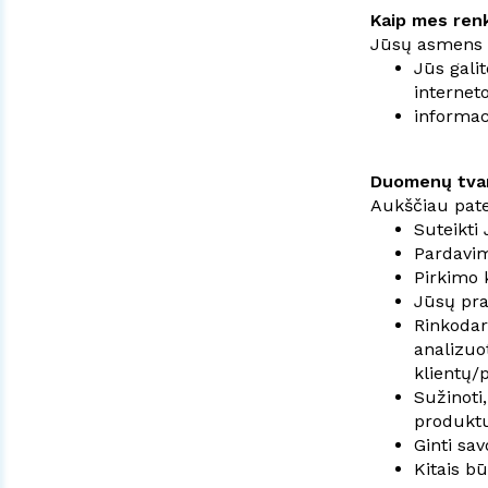
Kaip mes renk
Jūsų asmens d
Jūs gali
internet
informac
Duomenų tvar
Aukščiau pate
Suteikti
Pardavimų
Pirkimo 
Jūsų pra
Rinkodaro
analizuo
klientų/
Sužinoti
produktu
Ginti sav
Kitais b