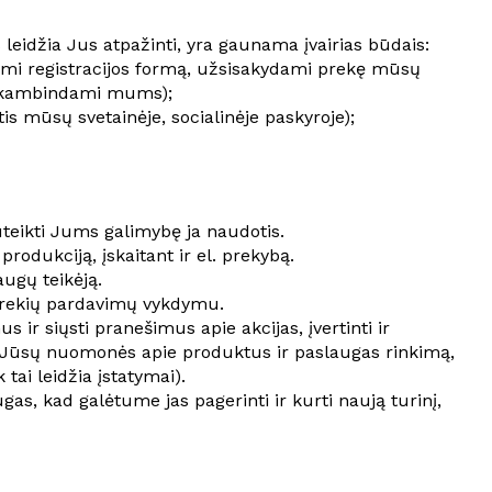
eidžia Jus atpažinti, yra gaunama įvairias būdais:
dami registracijos formą, užsisakydami prekę mūsų
, skambindami mums);
s mūsų svetainėje, socialinėje paskyroje);
uteikti Jums galimybę ja naudotis.
rodukciją, įskaitant ir el. prekybą.
augų teikėją.
 prekių pardavimų vykdymu.
us ir siųsti pranešimus apie akcijas, įvertinti ir
 ir Jūsų nuomonės apie produktus ir paslaugas rinkimą,
tai leidžia įstatymai).
s, kad galėtume jas pagerinti ir kurti naują turinį,