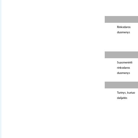
Rinkodaros
duomenys
Suasmeninti
rinkodaros
duomenys
Turinys, kuriuo
dalijatės