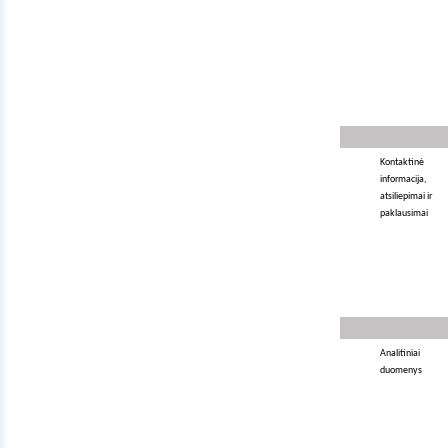
Kontaktinė
informacija,
atsiliepimai ir
paklausimai
Analitiniai
duomenys