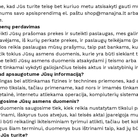
, kad Jūs turite teisę bet kuriuo metu atsisakyti gauti m
ums savo apsisprendimą el. paštu shop@manajna.lt arb
e.
enų perdavimas
ikti Jūsų prašomas prekes ir suteikti paslaugas, mes ga
davėjams, iš kurių perkate prekes, ir paslaugų teikėjams
os reikia paslaugas mūsų prašymu, taip pat bankams, kurie
k tokius Jūsų asmens duomenis, kurie yra būti siekiant 
me teikti Jūsų asmens duomenis atsakydami į teismo arba va
t tinkamai vykdyti galiojančius teisės aktus ir valstybinių 
ad apsaugotume Jūsų informaciją?
ingas bei atitinkamas fizines ir technines priemones, kad
imo tikslais, tačiau primename, kad nors ir imamės tinka
etainė, internetu atliekama operacija, kompiuterių sistema 
augosime Jūsų asmens duomenis?
uomenis saugosime tiek, kiek reikia nustatytam tikslui pa
nami, išskyrus tuos atvejus, kai teisės aktai įpareigoja mu
būti reikalingi ikiteisminiam tyrimui atlikti, tačiau bet ko
gus šiam terminui, duomenys bus ištrinami taip, kad jų b
 Jūs turite?