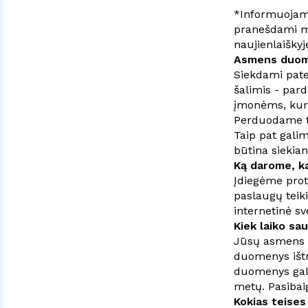
*Informuojame
pranešdami m
naujienlaiškyj
Asmens duom
Siekdami pate
šalimis - par
įmonėms, kuri
Perduodame ti
Taip pat gali
būtina siekian
Ką darome, k
Įdiegėme prot
paslaugų teik
internetinė sv
Kiek laiko s
Jūsų asmens d
duomenys ištri
duomenys gali 
metų. Pasibai
Kokias teises