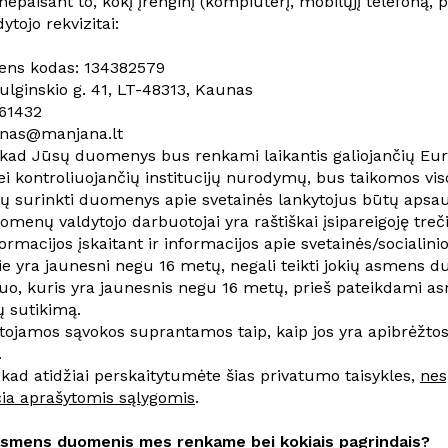
nepaisant to, kokį įrenginį (kompiuterį, mobilųjį telefoną, p
tojo rekvizitai:
ens kodas: 134382579
ulginskio g. 41, LT-48313, Kaunas
61432
nas@manjana.lt
 kad Jūsų duomenys bus renkami laikantis galiojančių Eur
ei kontroliuojančių institucijų nurodymų, bus taikomos vi
 surinkti duomenys apie svetainės lankytojus būtų apsau
menų valdytojo darbuotojai yra raštiškai įsipareigoję treči
macijos įskaitant ir informacijos apie svetainės/socialinio
e yra jaunesni negu 16 metų, negali teikti jokių asmens d
uo, kuris yra jaunesnis negu 16 metų, prieš pateikdami asm
ų sutikimą.
rtojamos sąvokos suprantamos taip, kaip jos yra apibrė
.
 kad atidžiai perskaitytumėte šias privatumo taisykles,
nes
čia aprašytomis sąlygomis
.
asmens duomenis mes renkame bei kokiais pagrindais?