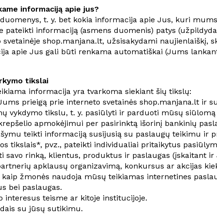
ame informaciją apie jus?
uomenys, t. y. bet kokia informacija apie Jus, kuri mums l
te pateikti informaciją (asmens duomenis) patys (užpildy
o svetainėje shop.manjana.lt, užsisakydami naujienlaiškį
ija apie Jus gali būti renkama automatiškai (Jums lankanti
kymo tikslai
ikiama informacija yra tvarkoma siekiant šių tikslų:
 Jums prieigą prie interneto svetainės shop.manjana.lt ir s
 vykdymo tikslu, t. y. pasiūlyti ir parduoti mūsų siūlomą p
krepšelio apmokėjimui per pasirinktą išorinį bankinių pasl
šymu teikti informaciją susijusią su paslaugų teikimu ir
s tikslais*, pvz., pateikti individualiai pritaikytus pasiūlym
ti savo rinką, klientus, produktus ir paslaugas (įskaitant
partnerių apklausų organizavimą, konkursus ar akcijas kiek 
, kaip žmonės naudoja mūsų teikiamas internetines paslauga
s bei paslaugas.
o interesus teisme ar kitoje institucijoje.
ūdais su jūsų sutikimu.