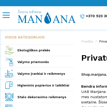
+370 523 3
VISOS KATEGORIJOS
Pradžia
Priv
Ekologiškos prekės
Priva
Valymo priemonės
Valymo įrankiai ir reikmenys
Shop.manjana.l
Higieninis popierius ir laikikliai
Bendra inform
UAB Manjana (
mes nustatome
Stalo dekoravimo reikmenys
svetaine. Šio