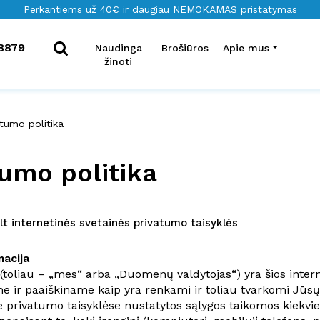
Perkantiems už 40€ ir daugiau NEMOKAMAS pristatymas
8879
Naudinga
Brošiūros
Apie mus
žinoti
atumo politika
tumo politika
t internetinės svetainės privatumo taisyklės
acija
toliau – „mes“ arba „Duomenų valdytojas“) yra šios intern
 ir paaiškiname kaip yra renkami ir toliau tvarkomi Jū
se privatumo taisyklėse nustatytos sąlygos taikomos kiekvi