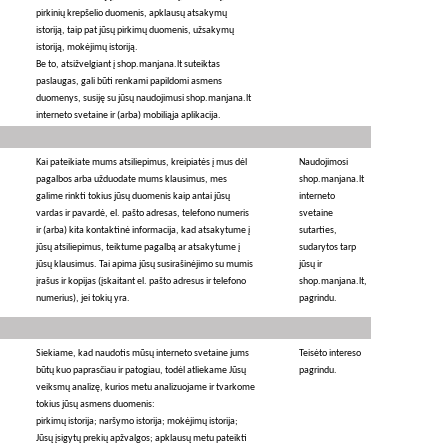
pirkinių krepšelio duomenis, apklausų atsakymų
istoriją, taip pat jūsų pirkimų duomenis, užsakymų
istoriją, mokėjimų istoriją.
Be to, atsižvelgiant į shop.manjana.lt suteiktas
paslaugas, gali būti renkami papildomi asmens
duomenys, susiję su jūsų naudojimusi shop.manjana.lt
interneto svetaine ir (arba) mobiliąja aplikacija.
Kai pateikiate mums atsiliepimus, kreipiatės į mus dėl
Naudojimosi
pagalbos arba užduodate mums klausimus, mes
shop.manjana.lt
galime rinkti tokius jūsų duomenis kaip antai jūsų
interneto
vardas ir pavardė, el. pašto adresas, telefono numeris
svetaine
ir (arba) kita kontaktinė informacija, kad atsakytume į
sutarties,
jūsų atsiliepimus, teiktume pagalbą ar atsakytume į
sudarytos tarp
jūsų klausimus. Tai apima jūsų susirašinėjimo su mumis
jūsų ir
įrašus ir kopijas (įskaitant el. pašto adresus ir telefono
shop.manjana.lt,
numerius), jei tokių yra.
pagrindu.
Siekiame, kad naudotis mūsų interneto svetaine jums
Teisėto intereso
būtų kuo paprasčiau ir patogiau, todėl atliekame Jūsų
pagrindu.
veiksmų analizę, kurios metu analizuojame ir tvarkome
tokius jūsų asmens duomenis:
pirkimų istorija; naršymo istorija; mokėjimų istorija;
Jūsų įsigytų prekių apžvalgos; apklausų metu pateikti