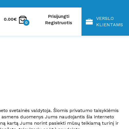
Prisijungti
VERSLO
0.00€
Registruotis
0
KLIENTAMS
eto svetainės valdytoja. Šiomis privatumo taisyklėmis
sų asmens duomenys Jums naudojantis šia interneto
eną kartą Jums norint pasiekti mūsų teikiamą turinį ir