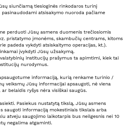
ūsų siunčiamą tiesioginės rinkodaros turinį
a pasinaudodami atsisakymo nuoroda pačiame
lime perduoti Jūsų asmens duomenis trečiosiomis
 (pvz. pristatymo įmonėms, skambučių centrams, kitoms
 padeda vykdyti atsiskaitymo operacijas, kt.).
tinkamai įvykdyti Jūsų užsakymą.
lstybinių institucijų prašymus ta apimtimi, kiek tai
institucijų nurodymus.
 apsaugotume informaciją, kurią renkame turinio /
mų veiksmų Jūsų informacijai apsaugoti, nė viena
ar belaidis ryšys nėra visiškai saugūs.
siekti. Pasiekus nustatytą tikslą, Jūsų asmens
s saugoti informaciją mokestiniais tikslais arba
kiu atveju saugojimo laikotarpis bus neilgesnis nei 10
ūtų negalima atgaminti.