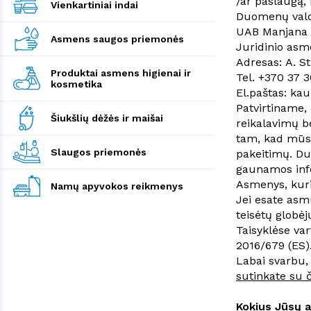
/ar paslaugą, 
Vienkartiniai indai
Duomenų valdy
UAB Manjana
Asmens saugos priemonės
Juridinio asm
Adresas: A. St
Produktai asmens higienai ir
Tel.
+370 37 3
kosmetika
El.paštas:
kau
Patvirtiname,
Šiukšlių dėžės ir maišai
reikalavimų b
tam, kad mūsų
Slaugos priemonės
pakeitimų. Duo
gaunamos infor
Asmenys, kuri
Namų apyvokos reikmenys
Jei esate asm
teisėtų globėj
Taisyklėse va
2016/679 (ES)
Labai svarbu,
sutinkate su 
Kokius Jūsų 