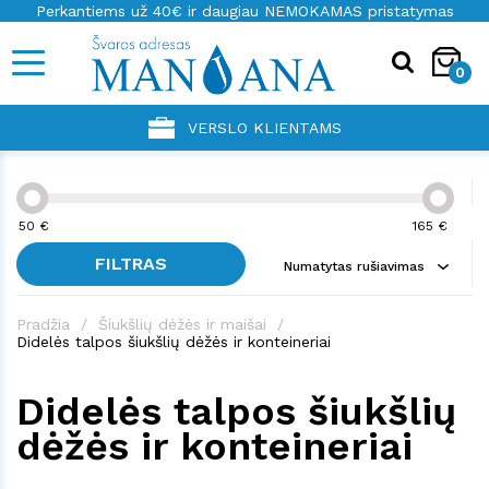
Perkantiems už 40€ ir daugiau NEMOKAMAS pristatymas
0
VERSLO KLIENTAMS
50
€
165
€
FILTRAS
Numatytas rušiavimas
Pradžia
Šiukšlių dėžės ir maišai
Didelės talpos šiukšlių dėžės ir konteineriai
Didelės talpos šiukšlių
dėžės ir konteineriai