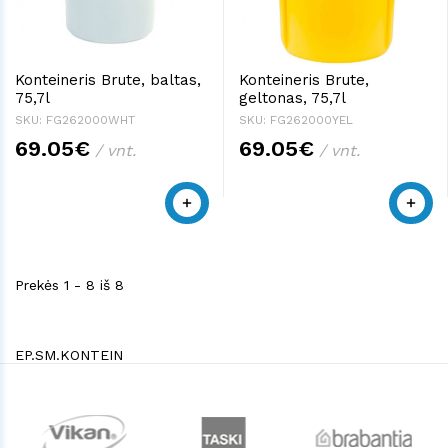
Konteineris Brute, baltas,
Konteineris Brute,
75,7l
geltonas, 75,7l
SKU: FG262000WHT
SKU: FG262000YEL
69.05€
69.05€
/ vnt.
/ vnt.
Prekės 1 - 8 iš 8
EP.SM.KONTEIN