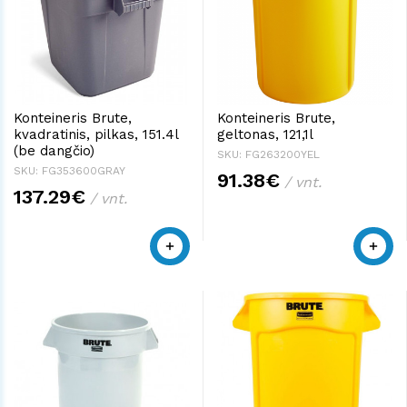
Konteineris Brute,
Konteineris Brute,
kvadratinis, pilkas, 151.4l
geltonas, 121,1l
(be dangčio)
SKU: FG263200YEL
SKU: FG353600GRAY
91.38€
/ vnt.
137.29€
/ vnt.