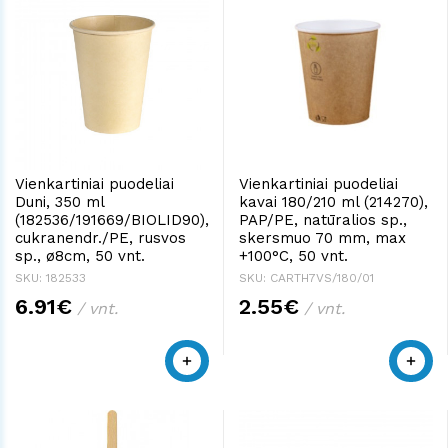
Vienkartiniai puodeliai
Vienkartiniai puodeliai
Duni, 350 ml
kavai 180/210 ml (214270),
(182536/191669/BIOLID90),
PAP/PE, natūralios sp.,
cukranendr./PE, rusvos
skersmuo 70 mm, max
sp., ø8cm, 50 vnt.
+100°C, 50 vnt.
SKU: 182533
SKU: CARTH7VS/180/01
6.91€
2.55€
/ vnt.
/ vnt.