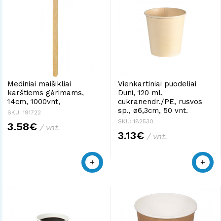
Mediniai maišikliai
Vienkartiniai puodeliai
karštiems gėrimams,
Duni, 120 ml,
14cm, 1000vnt,
cukranendr./PE, rusvos
sp., ø6,3cm, 50 vnt.
SKU: 191722
SKU: 182530
3.58€
/ vnt.
3.13€
/ vnt.