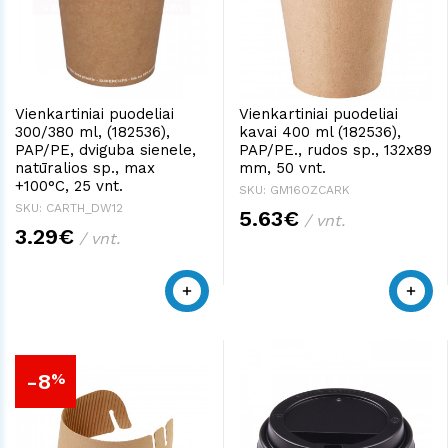
Vienkartiniai puodeliai
Vienkartiniai puodeliai
300/380 ml, (182536),
kavai 400 ml (182536),
PAP/PE, dviguba sienele,
PAP/PE., rudos sp., 132x89
natūralios sp., max
mm, 50 vnt.
+100°C, 25 vnt.
SKU: GM16OZCARK
SKU: CARTH_DW12
5.63€
/ vnt.
3.29€
/ vnt.
-8
%