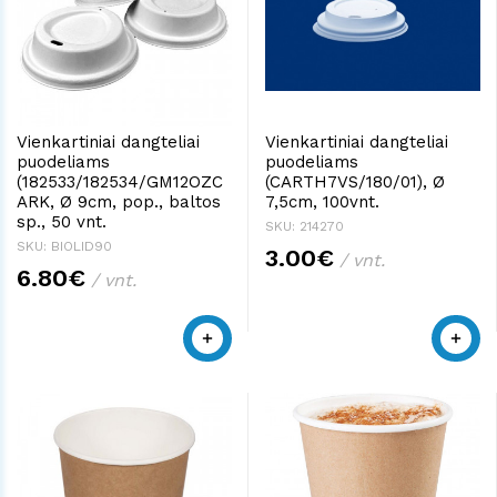
Vienkartiniai dangteliai
Vienkartiniai dangteliai
puodeliams
puodeliams
(182533/182534/GM12OZC
(CARTH7VS/180/01), Ø
ARK, Ø 9cm, pop., baltos
7,5cm, 100vnt.
sp., 50 vnt.
SKU: 214270
SKU: BIOLID90
3.00€
/ vnt.
6.80€
/ vnt.