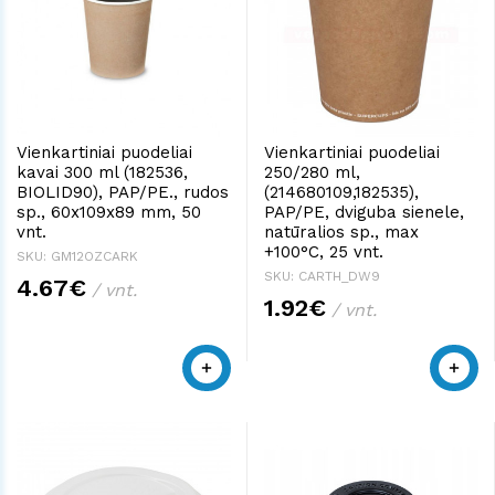
Vienkartiniai puodeliai
Vienkartiniai puodeliai
kavai 300 ml (182536,
250/280 ml,
BIOLID90), PAP/PE., rudos
(214680109,182535),
sp., 60x109x89 mm, 50
PAP/PE, dviguba sienele,
vnt.
natūralios sp., max
+100°C, 25 vnt.
SKU: GM12OZCARK
SKU: CARTH_DW9
4.67€
/ vnt.
1.92€
/ vnt.