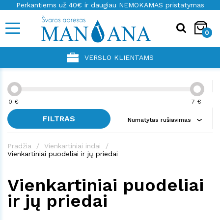
Perkantiems už 40€ ir daugiau NEMOKAMAS pristatymas
0
VERSLO KLIENTAMS
0
€
7
€
FILTRAS
Numatytas rušiavimas
Pradžia
Vienkartiniai indai
Vienkartiniai puodeliai ir jų priedai
Vienkartiniai puodeliai
ir jų priedai