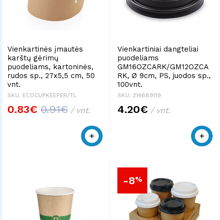
Vienkartinės įmautės
Vienkartiniai dangteliai
karštų gėrimų
puodeliams
puodeliams, kartoninės,
GM16OZCARK/GM12OZCA
rudos sp., 27x5,5 cm, 50
RK, Ø 9cm, PS, juodos sp.,
vnt.
100vnt.
SKU: ECOCUPKEEPER/TL
SKU: 214689119
0.83€
0.91€
4.20€
/ vnt.
/ vnt.
-8
%