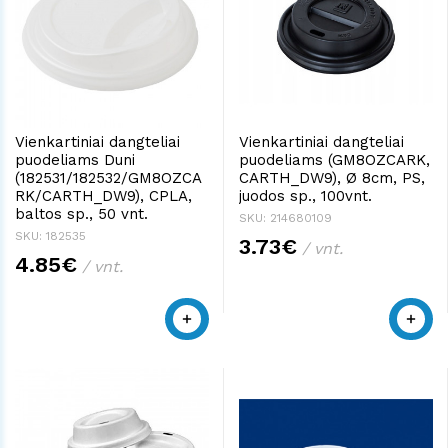
Vienkartiniai dangteliai
Vienkartiniai dangteliai
puodeliams Duni
puodeliams (GM8OZCARK,
(182531/182532/GM8OZCA
CARTH_DW9), Ø 8cm, PS,
RK/CARTH_DW9), CPLA,
juodos sp., 100vnt.
baltos sp., 50 vnt.
SKU: 214680109
SKU: 182535
3.73€
/ vnt.
4.85€
/ vnt.