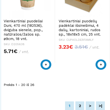
Vienkartiniai puodeliai
Vienkartiniai puodelių
Duni, 470 ml (182536),
padėklai išsinešimui, 4
dviguba sienele, pop.,
dalių, kartoniniai, rudos
natūralios/žalios sp.
sp., 18x18x5 cm, 25 vnt.
ø9cm, 18 vnt.
SKU: CUPHOLDERFAMILY
SKU: D205638
3.23€
3.51€
/ vnt.
5.71€
/ vnt.
Prekės 1 - 20 iš 26
1
2
>
>|