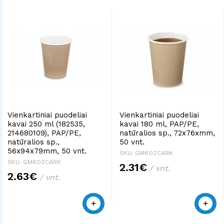
Vienkartiniai puodeliai
Vienkartiniai puodeliai
kavai 250 ml (182535,
kavai 180 ml, PAP/PE,
214680109), PAP/PE,
natūralios sp., 72x76xmm,
natūralios sp.,
50 vnt.
56x94x79mm, 50 vnt.
SKU: GM6OZCARK
SKU: GM8OZCARK
2.31€
/ vnt.
2.63€
/ vnt.