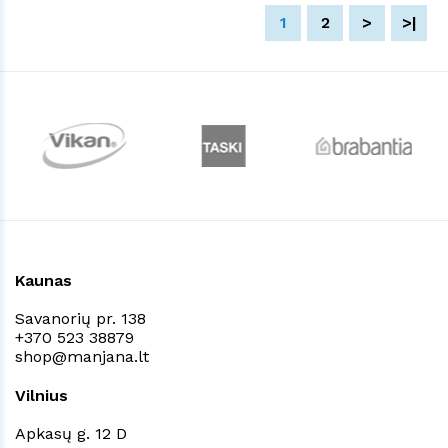
1
2
>
>|
Kaunas
Savanorių pr. 138
+370 523 38879
shop@manjana.lt
Vilnius
Apkasų g. 12 D