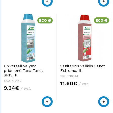
Universali valymo
Sanitarinis valiklis Sanet
priemonė Tana Tanet
Extreme, 1l
SR15, 1l
SKU: 716544
SKU: 712479
11.60€
/ vnt.
9.34€
/ vnt.