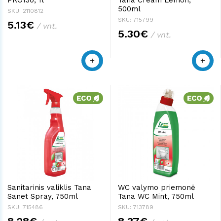
500ml
SKU: 2110812
SKU: 715799
5.13€
/ vnt.
5.30€
/ vnt.
Sanitarinis valiklis Tana
WC valymo priemonė
Sanet Spray, 750ml
Tana WC Mint, 750ml
SKU: 715486
SKU: 713789