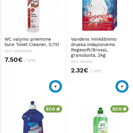
WC valymo priemonė
Vandens minkštinimo
Sure Toilet Cleaner, 0,75l
druska indaplovėms
Regesoft/Broxal,
SKU: 100891590
granuliuota, 2kg
7.50€
/ vnt.
SKU: 1161340
2.32€
/ vnt.