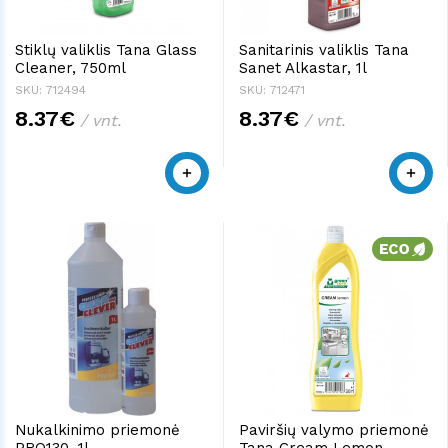
Stiklų valiklis Tana Glass
Sanitarinis valiklis Tana
Cleaner, 750ml
Sanet Alkastar, 1l
SKU: 712494
SKU: 712471
8.37€
8.37€
/ vnt.
/ vnt.
Nukalkinimo priemonė
Paviršių valymo priemonė
PRO130, 1l
Tana Cream Lemon,