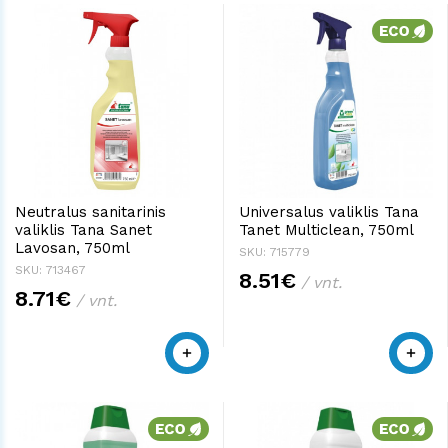
Neutralus sanitarinis
Universalus valiklis Tana
valiklis Tana Sanet
Tanet Multiclean, 750ml
Lavosan, 750ml
SKU: 715779
SKU: 713467
8.51€
/ vnt.
8.71€
/ vnt.