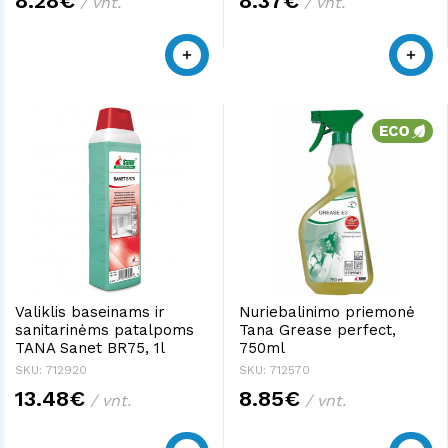
8.28€
8.37€
/ vnt.
/ vnt.
Valiklis baseinams ir
Nuriebalinimo priemonė
sanitarinėms patalpoms
Tana Grease perfect,
TANA Sanet BR75, 1l
750ml
SKU: 712920
SKU: 712570
13.48€
8.85€
/ vnt.
/ vnt.