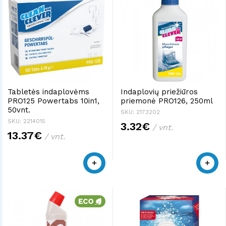
Tabletės indaplovėms
Indaplovių priežiūros
PRO125 Powertabs 10in1,
priemonė PRO126, 250ml
50vnt.
SKU: 2173202
SKU: 2214015
3.32€
/ vnt.
13.37€
/ vnt.