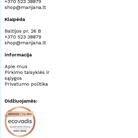
+370 523 38879
shop@manjana.lt
Klaipėda
Baltijos pr. 26 B
+370 523 38879
shop@manjana.lt
Informacija
Apie mus
Pirkimo taisyklės ir
sąlygos
Privatumo politika
Didžiuojamės: