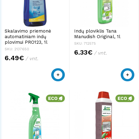
Skalavimo priemonė
Indų ploviklis Tana
automatiniam indų
Manudish Original, 1l
plovimui PRO123, 1l
SKU: 712575
SKU: 2137650
6.33€
/ vnt.
6.49€
/ vnt.