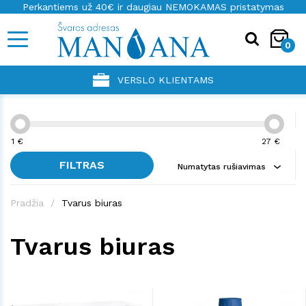
Perkantiems už 40€ ir daugiau NEMOKAMAS pristatymas
0
VERSLO KLIENTAMS
1
€
27
€
FILTRAS
Numatytas rušiavimas
Pradžia
Tvarus biuras
Tvarus biuras