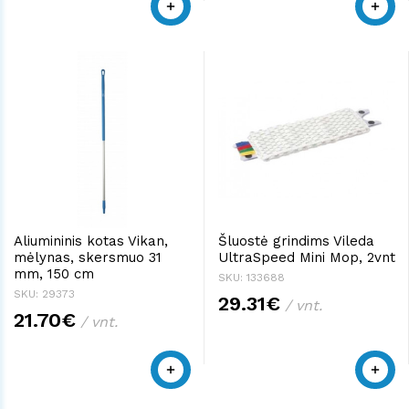
Aliumininis kotas Vikan,
Šluostė grindims Vileda
mėlynas, skersmuo 31
UltraSpeed Mini Mop, 2vnt
mm, 150 cm
SKU: 133688
SKU: 29373
29.31€
/ vnt.
21.70€
/ vnt.