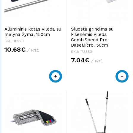
Aliumininis kotas Vileda su
Šluostė grindims su
mėlyna žyma, 150cm
kišenėmis Vileda
CombiSpeed Pro
SKU: 111529
BaseMicro, 50cm
10.68€
/ vnt.
SKU: 173363
7.04€
/ vnt.