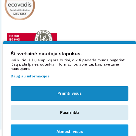
Ši svetainė naudoja slapukus.
Kai kurie iš šių slapukų yra būtini, o kiti padeda mums pagerinti
jūsų patirtį, nes suteikia informacijos apie tai, kaip svetainė
naudojama.
Daugiau informacijos
Priimti visus
Sekite mus:
Pasirinkti
©2026 UAB "Manjana".
Privatumo politika
sprendimas:
NEXINNO.TECH
Atmesti visus