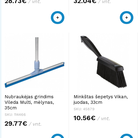
28.73€
32.04€
/ vnt.
/ vnt.
Nubraukėjas grindims
Minkštas šepetys Vikan,
Vileda Multi, mėlynas,
juodas, 33cm
35cm
SKU: 45879
SKU: 114466
10.56€
/ vnt.
29.77€
/ vnt.