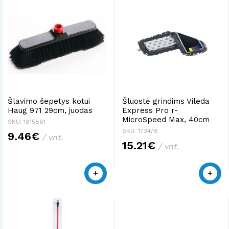
Šlavimo šepetys kotui
Šluostė grindims Vileda
Haug 971 29cm, juodas
Express Pro r-
MicroSpeed Max, 40cm
SKU: 1815881
SKU: 173478
9.46€
/ vnt.
15.21€
/ vnt.