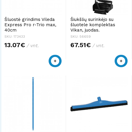
Šluostė grindims Vileda
Šiukšlių surinkėjo su
Express Pro r-Trio max,
šluotele komplektas
40cm
Vikan, juodas.
SKU: 173433
SKU: 56659
13.07€
67.51€
/ vnt.
/ vnt.