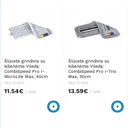
Šluostė grindims su
Šluostė grindims su
kišenėmis Vileda
kišenėmis Vileda
CombiSpeed Pro r-
CombiSpeed Pro r-Trio
MicroLite Max, 40cm
Max, 50cm
SKU: 173407
SKU: 173458
11.54€
13.59€
/ vnt.
/ vnt.