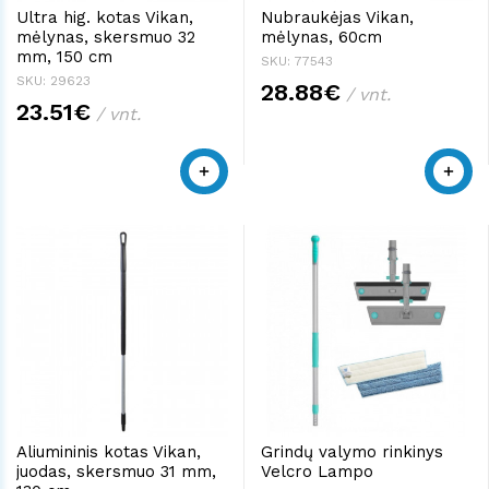
Ultra hig. kotas Vikan,
Nubraukėjas Vikan,
mėlynas, skersmuo 32
mėlynas, 60cm
mm, 150 cm
SKU: 77543
SKU: 29623
28.88€
/ vnt.
23.51€
/ vnt.
Aliumininis kotas Vikan,
Grindų valymo rinkinys
juodas, skersmuo 31 mm,
Velcro Lampo