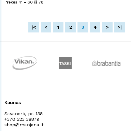
Prekės 41 - 60 iš 78
|<
<
1
2
3
4
>
>|
Kaunas
Savanorių pr. 138
+370 523 38879
shop@manjana.lt