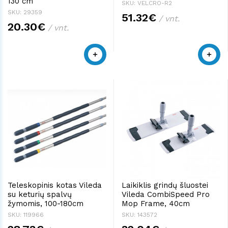
130 cm
SKU: VELCRO-R2
SKU: 29359
51.32€
/ vnt.
20.30€
/ vnt.
Teleskopinis kotas Vileda
Laikiklis grindų šluostei
su keturių spalvų
Vileda CombiSpeed Pro
žymomis, 100-180cm
Mop Frame, 40cm
SKU: 119966
SKU: 143572