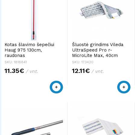
Kotas šlavimo šepečiui
Šluostė grindims Vileda
Haug 975 130cm,
UltraSpeed Pro r-
raudonas
MicroLite Max, 40cm
SKU: 1818841
SKU: 173420
11.35€
12.11€
/ vnt.
/ vnt.