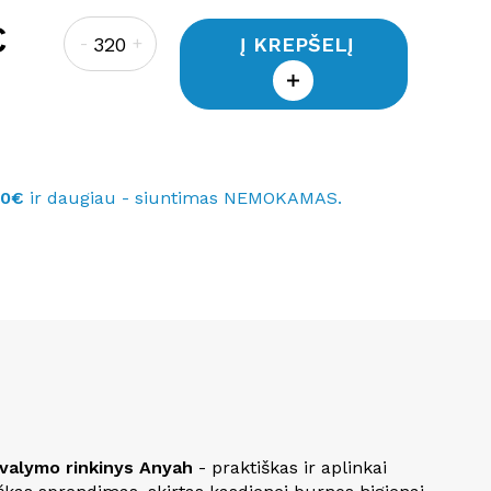
€
Į KREPŠELĮ
-
+
40€
ir daugiau - siuntimas NEMOKAMAS.
valymo rinkinys Anyah
- praktiškas ir aplinkai