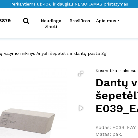
Perkantiems už 40€ ir daugiau NEMOKAMAS pristatymas
8879
Naudinga
Brošiūros
Apie mus
žinoti
ų valymo rinkinys Anyah šepetėlis ir dantų pasta 3g
Kosmetika ir aksesu
Dantų v
šepetėl
E039_E
Kodas: E039_EAY
Matas: pak.