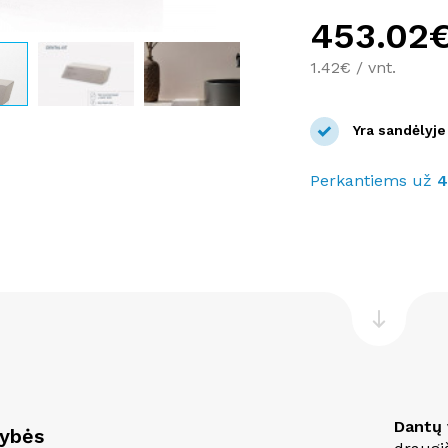
453.02
1.42€ / vnt.
Yra sandėlyje
Perkantiems už
Dantų 
vybės