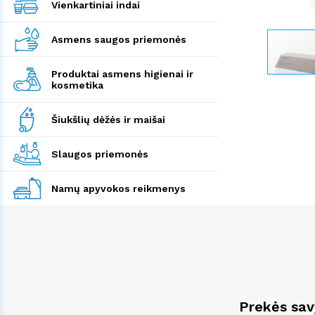
Vienkartiniai indai
Asmens saugos priemonės
Produktai asmens higienai ir
kosmetika
Šiukšlių dėžės ir maišai
Slaugos priemonės
Namų apyvokos reikmenys
Prekės sa