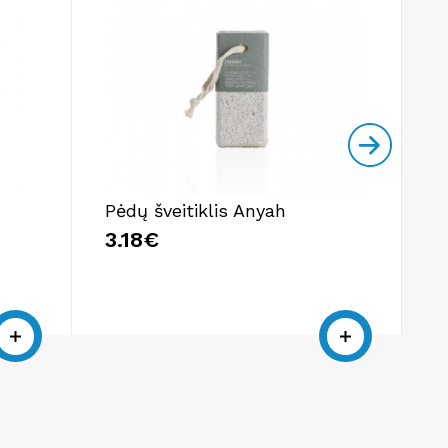
Pėdų šveitiklis Anyah
Š
3
3.18€
7