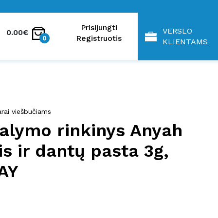
Prisijungti
VERSLO
0.00€
Registruotis
0
KLIENTAMS
arai viešbučiams
alymo rinkinys Anyah
is ir dantų pasta 3g,
AY