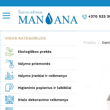
+370 523 3
VISOS KATEGORIJOS
Pradžia
Dant
Ekologiškos prekės
Valymo priemonės
Valymo įrankiai ir reikmenys
Higieninis popierius ir laikikliai
Stalo dekoravimo reikmenys