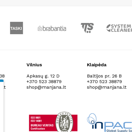
Vilnius
Klaipėda
138
Apkasų g. 12 D
Baltijos pr. 26 B
9
+370 523 38879
+370 523 38879
.lt
shop@manjana.lt
shop@manjana.lt