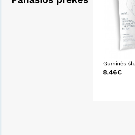
Guminės šl
8.46€