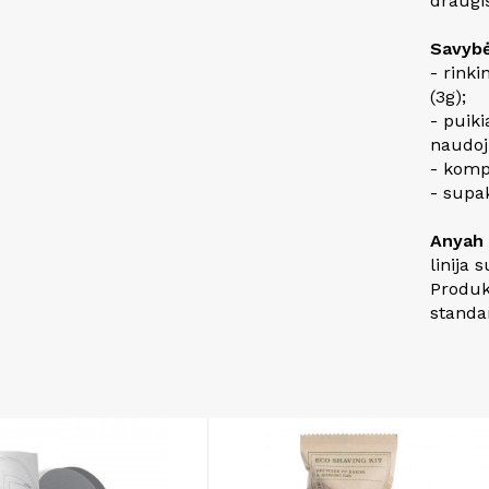
draugi
Savybė
- rinki
(3g);
- puik
naudoj
- kompa
- supa
Anyah
linija 
Produk
standa