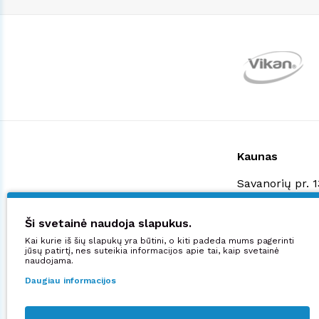
Kaunas
Savanorių pr. 
+370 523 3887
shop@manjana
Ši svetainė naudoja slapukus.
Kai kurie iš šių slapukų yra būtini, o kiti padeda mums pagerinti
Didžiuojamės:
jūsų patirtį, nes suteikia informacijos apie tai, kaip svetainė
naudojama.
Daugiau informacijos