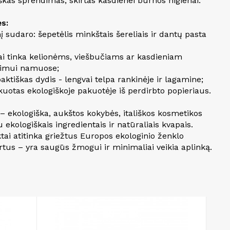
škas sprendimas, skirtas kasdienei burnos higienai.
s:
nį sudaro: šepetėlis minkštais šereliais ir dantų pasta
iai tinka kelionėms, viešbučiams ar kasdieniam
imui namuose;
ktiškas dydis - lengvai telpa rankinėje ir lagamine;
kuotas ekologiškoje pakuotėje iš perdirbto popieriaus.
– ekologiška, aukštos kokybės, itališkos kosmetikos
su ekologiškais ingredientais ir natūraliais kvapais.
tai atitinka griežtus Europos ekologinio ženklo
rtus – yra saugūs žmogui ir minimaliai veikia aplinką.