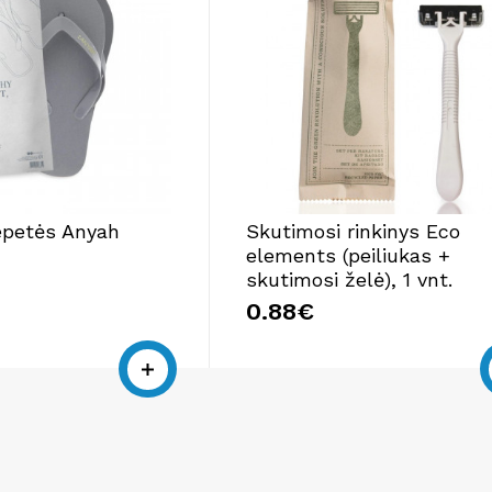
epetės Anyah
Skutimosi rinkinys Eco
elements (peiliukas +
skutimosi želė), 1 vnt.
0.88€