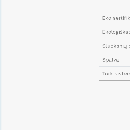
Eko sertifi
Ekologiška
Sluoksnių 
Spalva
Tork siste