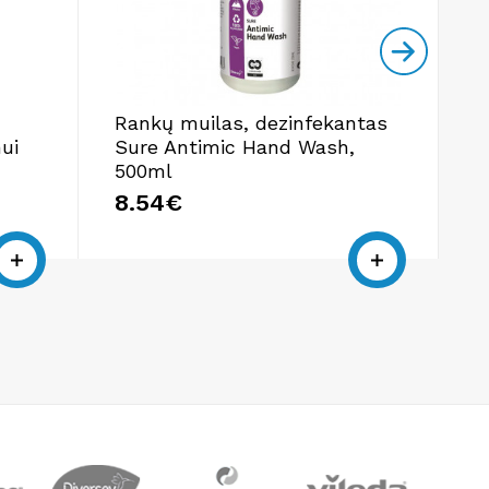
Rankų muilas, dezinfekantas
V
ui
Sure Antimic Hand Wash,
A
500ml
1
8.54€