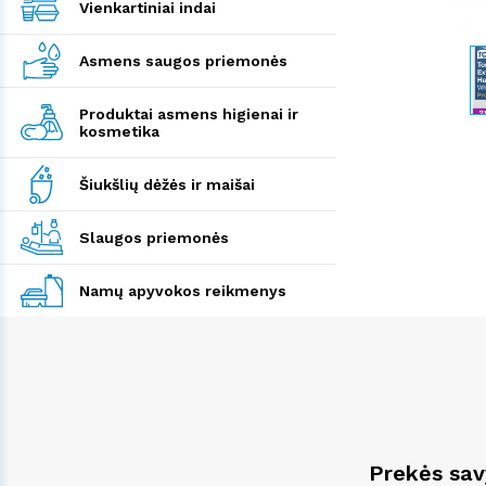
Vienkartiniai indai
Asmens saugos priemonės
Produktai asmens higienai ir
kosmetika
Šiukšlių dėžės ir maišai
Slaugos priemonės
Namų apyvokos reikmenys
Prekės sa