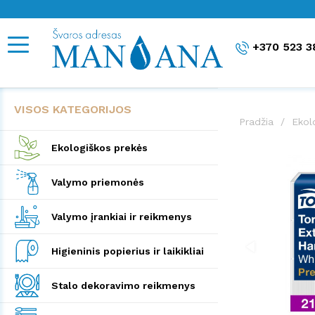
+370 523 3
VISOS KATEGORIJOS
Pradžia
Ekol
Ekologiškos prekės
Valymo priemonės
Valymo įrankiai ir reikmenys
Higieninis popierius ir laikikliai
Stalo dekoravimo reikmenys