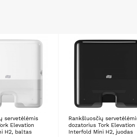
ų servetėlėmis
Rankšluosčių servetėlėmi
ork Elevation
dozatorius Tork Elevation
ni H2, baltas
Interfold Mini H2, juodas