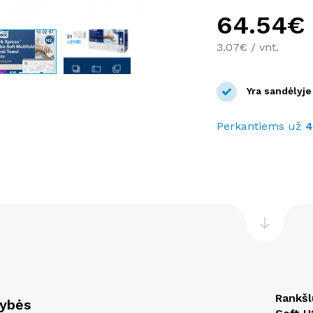
64.54€
3.07€ / vnt.
Yra sandėlyje
Perkantiems už
Rankšl
vybės