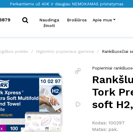
Perkantiems už 40€ ir daugiau NEMOKAMAS pristatymas
8879
Naudinga
Brošiūros
Apie mus
žinoti
ogiškos prekės
Higieninio popieriaus gaminiai
Rankšluosčiai s
Popieriniai rankšluosč
Rankšlu
Tork Pr
soft H2,
Kodas: 100297
Matas: pak.