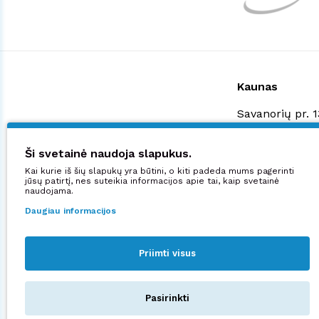
Kaunas
Savanorių pr. 
+370 523 3887
shop@manjana
Ši svetainė naudoja slapukus.
Kai kurie iš šių slapukų yra būtini, o kiti padeda mums pagerinti
Didžiuojamės:
jūsų patirtį, nes suteikia informacijos apie tai, kaip svetainė
naudojama.
Daugiau informacijos
Priimti visus
Sekite mus:
Pasirinkti