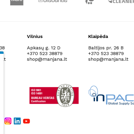
Vilnius
Klaipėda
138
Apkasų g. 12 D
Baltijos pr. 26 B
9
+370 523 38879
+370 523 38879
.lt
shop@manjana.lt
shop@manjana.lt