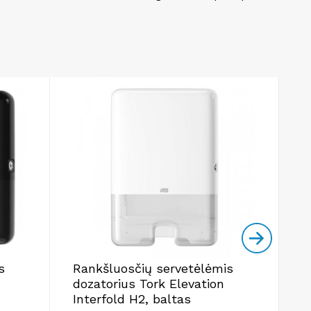
s
Rankšluosčių servetėlėmis
R
dozatorius Tork Elevation
d
Interfold H2, baltas
I