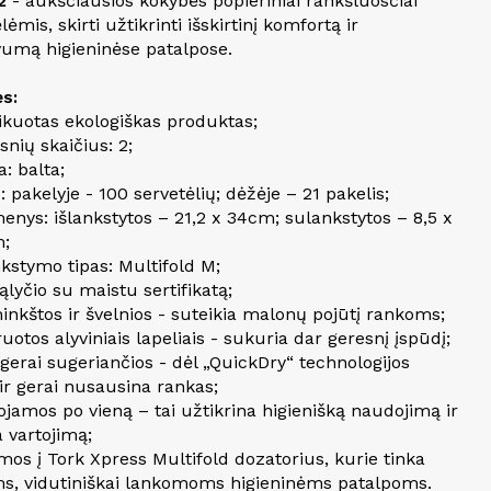
2
- aukščiausios kokybės popieriniai rankšluosčiai
lėmis, skirti užtikrinti išskirtinį komfortą ir
vumą higieninėse patalpose.
s:
fikuotas ekologiškas produktas;
snių skaičius: 2;
a: balta;
s: pakelyje - 100 servetėlių; dėžėje – 21 pakelis;
enys: išlankstytos – 21,2 x 34cm; sulankstytos – 8,5 x
m;
nkstymo tipas: Multifold M;
sąlyčio su maistu sertifikatą;
minkštos ir švelnios - suteikia malonų pojūtį rankoms;
uotos alyviniais lapeliais - sukuria dar geresnį įspūdį;
 gerai sugeriančios - dėl „QuickDry“ technologijos
 ir gerai nusausina rankas;
ojamos po vieną – tai užtikrina higienišką naudojimą ir
 vartojimą;
mos į Tork Xpress Multifold dozatorius, kurie tinka
, vidutiniškai lankomoms higieninėms patalpoms.