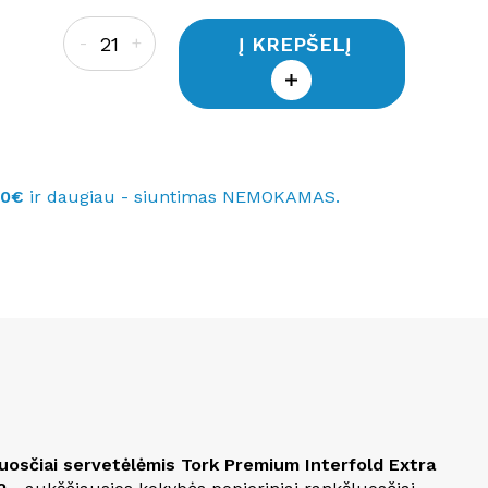
Į KREPŠELĮ
-
+
40€
ir daugiau - siuntimas NEMOKAMAS.
uosčiai servetėlėmis Tork Premium Interfold Extra