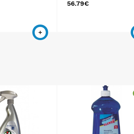
56.79€