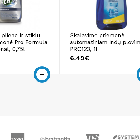
plieno ir stiklų
Skalavimo priemonė
monė Pro Formula
automatiniam indų plovim
nal, 0,75l
PRO123, 1l
6.49€