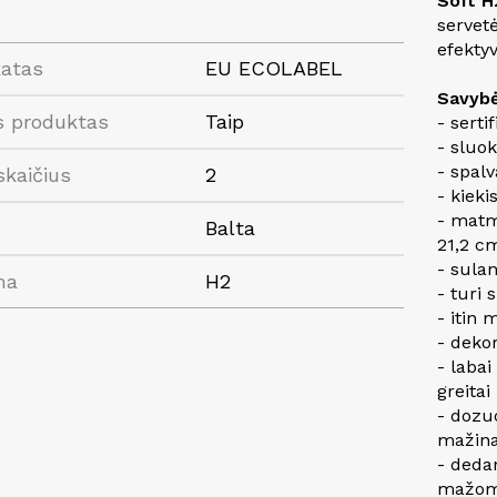
Soft H
servetė
efekty
katas
EU ECOLABEL
Savybė
s produktas
Taip
- serti
- sluok
- spalv
skaičius
2
- kieki
- matm
Balta
21,2 c
- sula
ma
H2
- turi 
- itin 
- dekor
- labai
greitai
- dozu
mažina
- deda
mažoms