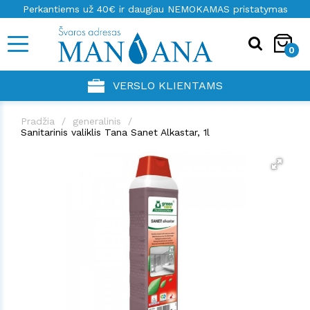
Perkantiems už 40€ ir daugiau NEMOKAMAS pristatymas
0
VERSLO KLIENTAMS
Pradžia
generalinis
Sanitarinis valiklis Tana Sanet Alkastar, 1l