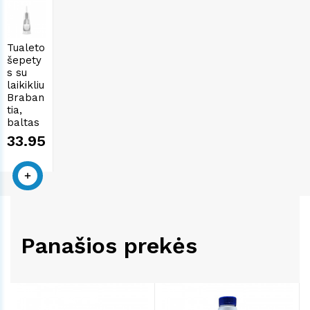
Tualeto
šepety
s su
laikikliu
Braban
tia,
baltas
33.95€
Panašios prekės