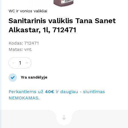
WC ir vonios valikliai
Sanitarinis valiklis Tana Sanet
Alkastar, 1l, 712471
Kodas: 712471
Matas: vnt.
-
+
Yra sandėlyje
Perkantiems už
40€
ir daugiau - siuntimas
NEMOKAMAS.