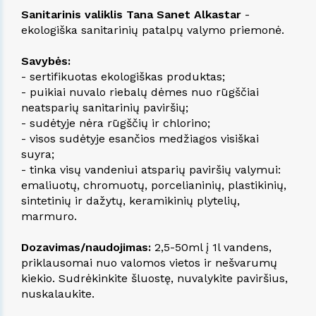
Sanitarinis valiklis Tana Sanet Alkastar
-
ekologiška sanitarinių patalpų valymo priemonė.
Savybės:
- sertifikuotas ekologiškas produktas;
- puikiai nuvalo riebalų dėmes nuo rūgščiai
neatsparių sanitarinių paviršių;
- sudėtyje nėra rūgščių ir chlorino;
- visos sudėtyje esančios medžiagos visiškai
suyra;
- tinka visų vandeniui atsparių paviršių valymui:
emaliuotų, chromuotų, porcelianinių, plastikinių,
sintetinių ir dažytų, keramikinių plytelių,
marmuro.
Dozavimas/naudojimas:
2,5-50ml į 1l vandens,
priklausomai nuo valomos vietos ir nešvarumų
kiekio. Sudrėkinkite šluostę, nuvalykite paviršius,
nuskalaukite.