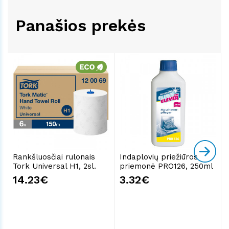
Panašios prekės
Rankšluosčiai rulonais
Indaplovių priežiūros
Tork Universal H1, 2sl.
priemonė PRO126, 250ml
14.23€
3.32€