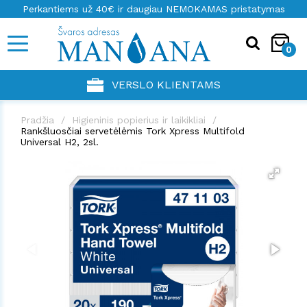
Perkantiems už 40€ ir daugiau NEMOKAMAS pristatymas
0
VERSLO KLIENTAMS
Pradžia
Higieninis popierius ir laikikliai
Rankšluosčiai servetėlėmis Tork Xpress Multifold
Universal H2, 2sl.