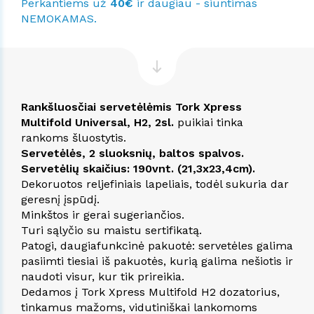
Perkantiems už
40€
ir daugiau - siuntimas
NEMOKAMAS.
Rankšluosčiai servetėlėmis Tork Xpress
Multifold Universal, H2, 2sl.
puikiai tinka
rankoms šluostytis.
Servetėlės, 2 sluoksnių, baltos spalvos.
Servetėlių skaičius: 190vnt. (21,3x23,4cm).
Dekoruotos reljefiniais lapeliais, todėl sukuria dar
geresnį įspūdį.
Minkštos ir gerai sugeriančios.
Turi sąlyčio su maistu sertifikatą.
Patogi, daugiafunkcinė pakuotė: servetėles galima
pasiimti tiesiai iš pakuotės, kurią galima nešiotis ir
naudoti visur, kur tik prireikia.
Dedamos į Tork Xpress Multifold H2 dozatorius,
tinkamus mažoms, vidutiniškai lankomoms