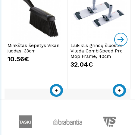
Minkštas šepetys Vikan,
Laikiklis grindų šluostei
juodas, 33cm
Vileda CombiSpeed Pro
Mop Frame, 40cm
10.56€
32.04€