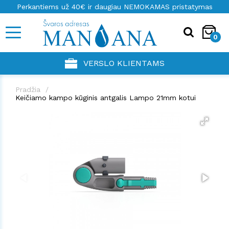
Perkantiems už 40€ ir daugiau NEMOKAMAS pristatymas
0
VERSLO KLIENTAMS
Pradžia
Keičiamo kampo kūginis antgalis Lampo 21mm kotui