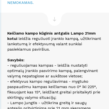
NEMOKAMAS.
Keičiamo kampo kūginis antgalis Lampo 21mm
kotui
leidžia reguliuoti įrankio kampą, užtikrinant
lankstumą ir efektyvumą valant sunkiai
pasiekiamus paviršius.
Savybės:
- reguliuojamas kampas - leidžia nustatyti
optimalų įrankio pasvirimo kampą, palengvinant
valymą nepatogiose ar aukštose vietose;
- efektyvus kampo reguliavimas - mygtuko
paspaudimu kampas keičiamas nuo 0° iki 225°,
fiksuojant kas 15°, leidžiant greitai prisitaikyti prie
skirtingų valymo situacijų;
- Lampo jungtis - užtikrina greitą ir saugų
antgalio pritvirtinimą prie 21 mm skersmens