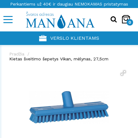
Perkantiems už 40€ ir daugiau NEMOKAMAS pristatymas
0
VERSLO KLIENTAMS
Pradžia
Kietas šveitimo šepetys Vikan, mėlynas, 27,5cm