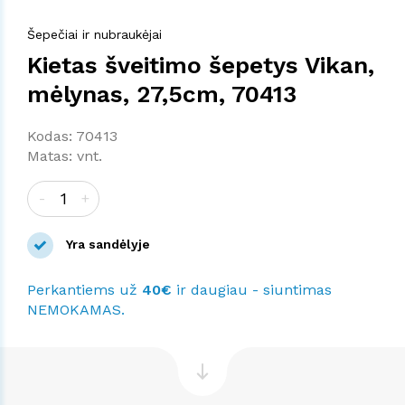
Šepečiai ir nubraukėjai
Kietas šveitimo šepetys Vikan,
mėlynas, 27,5cm, 70413
Kodas: 70413
Matas: vnt.
-
+
Yra sandėlyje
Perkantiems už
40€
ir daugiau - siuntimas
NEMOKAMAS.