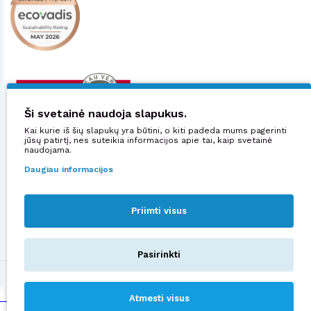
Ši svetainė naudoja slapukus.
Kai kurie iš šių slapukų yra būtini, o kiti padeda mums pagerinti
jūsų patirtį, nes suteikia informacijos apie tai, kaip svetainė
naudojama.
Daugiau informacijos
Priimti visus
Sekite mus:
Pasirinkti
©2026 UAB "Manjana".
Privatumo politika
Atmesti visus
sprendimas:
NEXINNO.TECH