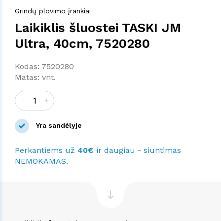
Grindų plovimo įrankiai
Laikiklis šluostei TASKI JM
Ultra, 40cm, 7520280
Kodas: 7520280
Matas: vnt.
-
+
Yra sandėlyje
Perkantiems už
40€
ir daugiau - siuntimas
NEMOKAMAS.