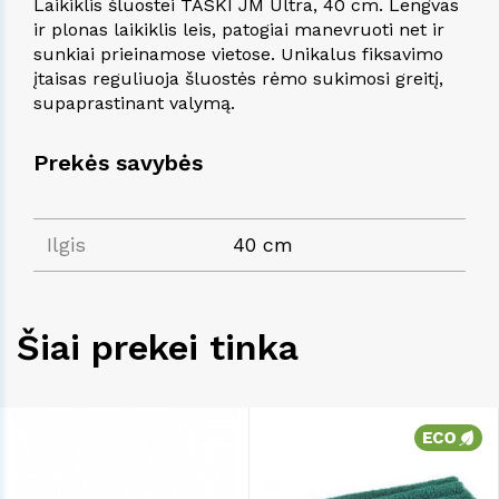
Laikiklis šluostei TASKI JM Ultra, 40 cm. Lengvas
ir plonas laikiklis leis, patogiai manevruoti net ir
sunkiai prieinamose vietose. Unikalus fiksavimo
įtaisas reguliuoja šluostės rėmo sukimosi greitį,
supaprastinant valymą.
Prekės savybės
Ilgis
40 cm
Šiai prekei tinka