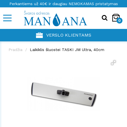
Perkantiems už 40€ ir daugiau NEMOKAMAS pristatymas
0
VERSLO KLIENTAMS
Pradžia
Laikiklis šluostei TASKI JM Ultra, 40cm