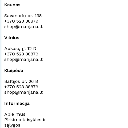
Kaunas
Savanorių pr. 138
+370 523 38879
shop@manjana.lt
Vilnius
Apkasų g. 12 D
+370 523 38879
shop@manjana.lt
Klaipėda
Baltijos pr. 26 B
+370 523 38879
shop@manjana.lt
Informacija
Apie mus
Pirkimo taisyklės ir
sąlygos