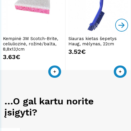
Kempinė 3M Scotch-Brite,
Siauras kietas šepetys
celiuliozinė, rožinė/balta,
Haug, mėlynas, 22cm
8,8x13,1cm
3.52€
3.63€
...O gal kartu norite
įsigyti?