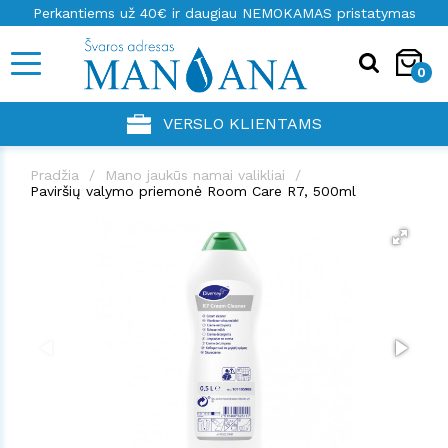
Perkantiems už 40€ ir daugiau NEMOKAMAS pristatymas
0
VERSLO KLIENTAMS
Pradžia
Mano jaukūs namai valikliai
Paviršių valymo priemonė Room Care R7, 500ml