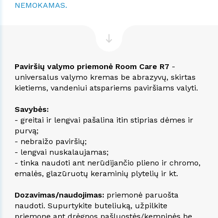
NEMOKAMAS.
Paviršių valymo priemonė Room Care R7
-
universalus valymo kremas be abrazyvų, skirtas
kietiems, vandeniui atspariems paviršiams valyti.
Savybės:
- greitai ir lengvai pašalina itin stiprias dėmes ir
purvą;
- nebraižo paviršių;
- lengvai nuskalaujamas;
- tinka naudoti ant nerūdijančio plieno ir chromo,
emalės, glazūruotų keraminių plytelių ir kt.
Dozavimas/naudojimas:
priemonė paruošta
naudoti. Supurtykite buteliuką, užpilkite
priemonę ant drėgnos pašluostės/kempinės be