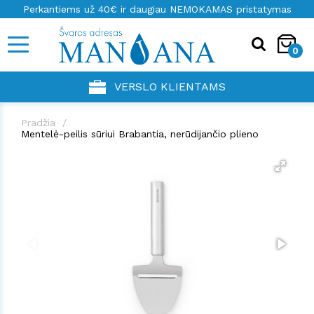
Perkantiems už 40€ ir daugiau NEMOKAMAS pristatymas
0
VERSLO KLIENTAMS
Pradžia
Mentelė-peilis sūriui Brabantia, nerūdijančio plieno