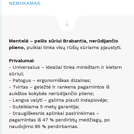
NEMOKAMAS.
Mentelė – peilis sūriui Brabantia, nerūdijančio
plieno,
puikiai tinka visų rūšių sūriams pjaustyti.
Privalumai:
- Universalus – idealiai tinka minkštam ir kietam
sūriui;
- Patogus – ergonomiškas dizainas;
- Tvirtas – geležtė ir rankena pagamintos iš
aukštos kokybės nerūdijančio plieno;
- Lengva valyti – galima plauti indaplovėje;
- Suteikiama 5 metų garantija;
- Draugiškesnis aplinkai pasirinkimas –
pagamintas iš 47 % perdirbtų medžiagų, po
naudojimo 85 % perdirbamas.