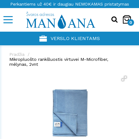
Perkantiems už 40€ ir daugiau NEMOKAMAS pristatymas
0
VERSLO KLIENTAMS
Pradžia
Mikropluošto rankšluostis virtuvei M-Microfiber,
mėlynas, 2vnt