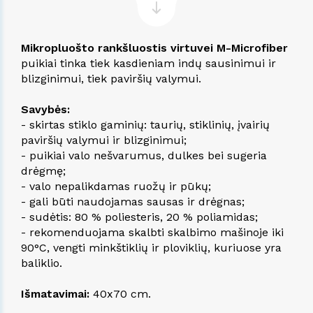
Mikropluošto rankšluostis virtuvei M-Microfiber
puikiai tinka tiek kasdieniam indų sausinimui ir
blizginimui, tiek paviršių valymui.
Savybės:
- skirtas stiklo gaminių: taurių, stiklinių, įvairių
paviršių valymui ir blizginimui;
- puikiai valo nešvarumus, dulkes bei sugeria
drėgmę;
- valo nepalikdamas ruožų ir pūkų;
- gali būti naudojamas sausas ir drėgnas;
- sudėtis: 80 % poliesteris, 20 % poliamidas;
- rekomenduojama skalbti skalbimo mašinoje iki
90°C, vengti minkštiklių ir ploviklių, kuriuose yra
baliklio.
Išmatavimai:
40x70 cm.