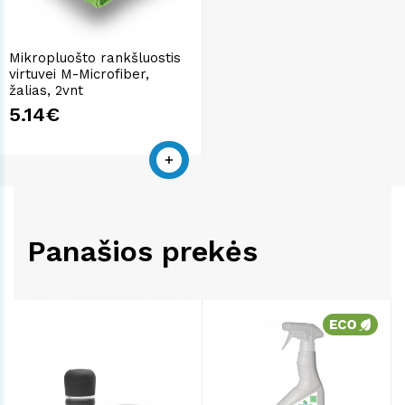
Mikropluošto rankšluostis
virtuvei M-Microfiber,
žalias, 2vnt
5.14€
Panašios prekės