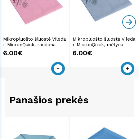
Mikropluošto šluostė Vileda
Mikropluošto šluostė Vileda
r-MicronQuick, raudona
r-MicronQuick, mėlyna
6.00€
6.00€
Panašios prekės