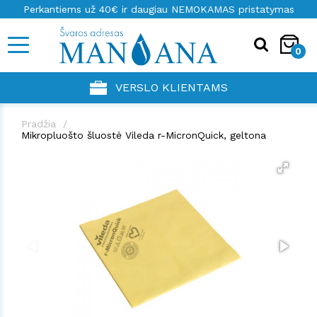
Perkantiems už 40€ ir daugiau NEMOKAMAS pristatymas
0
VERSLO KLIENTAMS
Pradžia
Mikropluošto šluostė Vileda r-MicronQuick, geltona