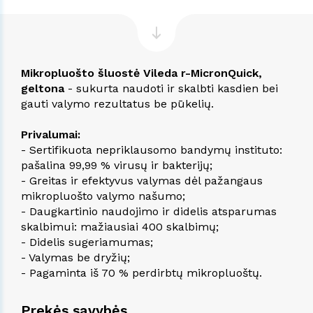
Mikropluošto šluostė Vileda r-MicronQuick,
geltona
- sukurta naudoti ir skalbti kasdien bei
gauti valymo rezultatus be pūkelių.
Privalumai:
- Sertifikuota nepriklausomo bandymų instituto:
pašalina 99,99 % virusų ir bakterijų;
- Greitas ir efektyvus valymas dėl pažangaus
mikropluošto valymo našumo;
- Daugkartinio naudojimo ir didelis atsparumas
skalbimui: mažiausiai 400 skalbimų;
- Didelis sugeriamumas;
- Valymas be dryžių;
- Pagaminta iš 70 % perdirbtų mikropluoštų.
Prekės savybės