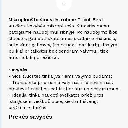
Mikropluošto šluostės rulone Tricot First
aukštos kokybės mikropluošto šluostės dabar
patogiame naudojimui ritinyje. Po naudojimo šios
šluostės gali būti skalbiamos skalbimo mašinoje,
suteikiant galimybę jas naudoti dar kartą. Jos yra
puikiai pritaikytos tiek bendram valymui, tiek
automobilių priežiūrai.
Savybės
- Šios šluostės tinka įvairiems valymo būdams;
- Transporto priemonių valymas ir džiovinimas:
efektyviai pašalina net ir stipriausius nešvarumus;
- Idealiai tinka naudoti sveikatos priežiūros
įstaigose ir viešbučiuose, siekiant išvengti
kryžminės taršos.
Prekės savybės