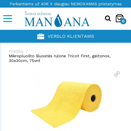
Perkantiems už 40€ ir daugiau NEMOKAMAS pristatymas
0
VERSLO KLIENTAMS
Pradžia
Mikropluošto šluostės rulone Tricot First, geltonos,
30x30cm, 75vnt