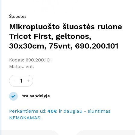
Šluostės
Mikropluošto šluostės rulone
Tricot First, geltonos,
30x30cm, 75vnt, 690.200.101
Kodas: 690.200.101
Matas: vnt.
-
+
Yra sandėlyje
Perkantiems už
40€
ir daugiau - siuntimas
NEMOKAMAS.