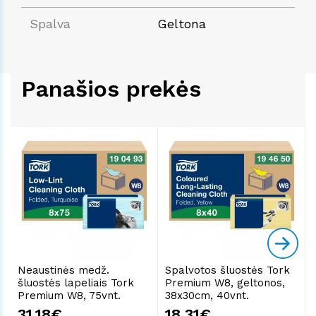
Spalva
Geltona
Panašios prekės
Neaustinės medž.
Spalvotos šluostės Tork
šluostės lapeliais Tork
Premium W8, geltonos,
Premium W8, 75vnt.
38x30cm, 40vnt.
31.18€
18.31€