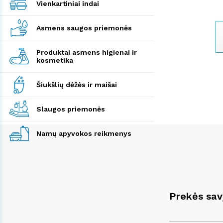
Vienkartiniai indai
Asmens saugos priemonės
Produktai asmens higienai ir
kosmetika
Šiukšlių dėžės ir maišai
Slaugos priemonės
Namų apyvokos reikmenys
Prekės sa