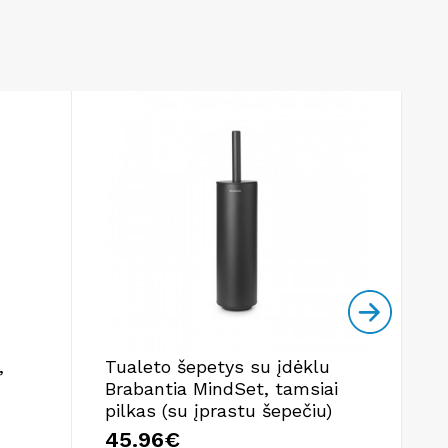
,
Tualeto šepetys su įdėklu
D
Brabantia MindSet, tamsiai
8
pilkas (su įprastu šepečiu)
45.96€