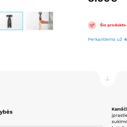
Šio produkto p
Perkantiems už
Kamšči
vybės
įprast
sukimo 