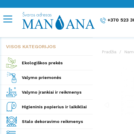
+370 523 3
VISOS KATEGORIJOS
Pradžia
Namų
Ekologiškos prekės
Valymo priemonės
Valymo įrankiai ir reikmenys
Higieninis popierius ir laikikliai
Stalo dekoravimo reikmenys