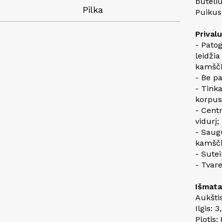
buteliu
Pilka
Puikus
Prival
- Pato
leidžia
kamšči
- Be p
- Tink
korpus
- Centr
vidurį;
- Saug
kamšči
- Sute
- Tvar
Išmata
Aukšti
Ilgis: 
Plotis: