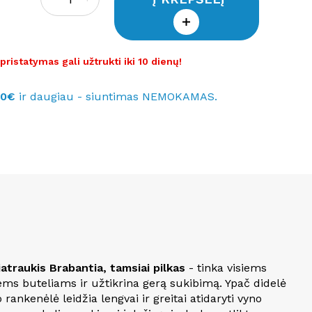
ristatymas gali užtrukti iki 10 dienų!
40€
ir daugiau - siuntimas NEMOKAMAS.
atraukis Brabantia, tamsiai pilkas
- tinka visiems
iems buteliams ir užtikrina gerą sukibimą. Ypač didelė
rankenėlė leidžia lengvai ir greitai atidaryti vyno