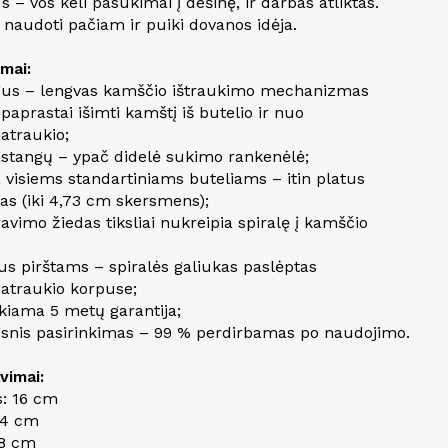
s – vos keli pasukimai į dešinę, ir darbas atliktas.
 naudoti pačiam ir puiki dovanos idėja.
umai:
gus – lengvas kamščio ištraukimo mechanizmas
 paprastai išimti kamštį iš butelio ir nuo
atraukio;
astangų – ypač didelė sukimo rankenėlė;
a visiems standartiniams buteliams – itin platus
as (iki 4,73 cm skersmens);
avimo žiedas tiksliai nukreipia spiralę į kamščio
us pirštams – spiralės galiukas paslėptas
atraukio korpuse;
ikiama 5 metų garantija;
esnis pasirinkimas – 99 % perdirbamas po naudojimo.
vimai:
s: 16 cm
3,4 cm
 8 cm