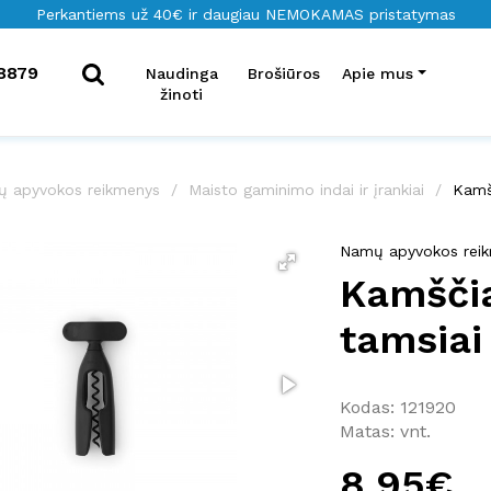
Perkantiems už 40€ ir daugiau NEMOKAMAS pristatymas
8879
Naudinga
Brošiūros
Apie mus
žinoti
 apyvokos reikmenys
Maisto gaminimo indai ir įrankiai
Kamšč
Namų apyvokos rei
Kamščia
tamsiai
Kodas: 121920
Matas: vnt.
8.95€