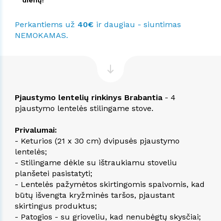
Perkantiems už
40€
ir daugiau - siuntimas
NEMOKAMAS.
Pjaustymo lentelių rinkinys Brabantia
- 4
pjaustymo lentelės stilingame stove.
Privalumai:
- Keturios (21 x 30 cm) dvipusės pjaustymo
lentelės;
- Stilingame dėkle su ištraukiamu stoveliu
planšetei pasistatyti;
- Lentelės pažymėtos skirtingomis spalvomis, kad
būtų išvengta kryžminės taršos, pjaustant
skirtingus produktus;
- Patogios - su grioveliu, kad nenubėgtų skysčiai;