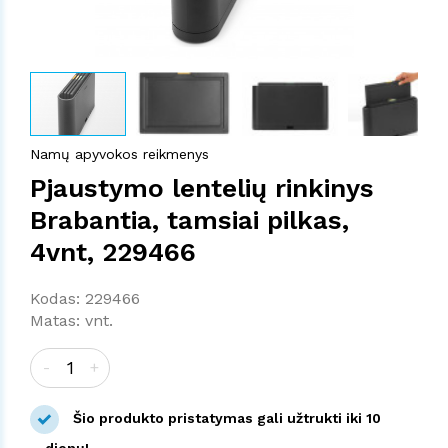
Namų apyvokos reikmenys
Pjaustymo lentelių rinkinys
Brabantia, tamsiai pilkas,
4vnt, 229466
Kodas: 229466
Matas: vnt.
-
+
Šio produkto pristatymas gali užtrukti iki 10
dienų!