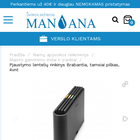
Perkantiems už 40€ ir daugiau NEMOKAMAS pristatymas
0
VERSLO KLIENTAMS
Pradžia
Namų apyvokos reikmenys
Maisto gaminimo indai ir įrankiai
Pjaustymo lentelių rinkinys Brabantia, tamsiai pilkas,
4vnt