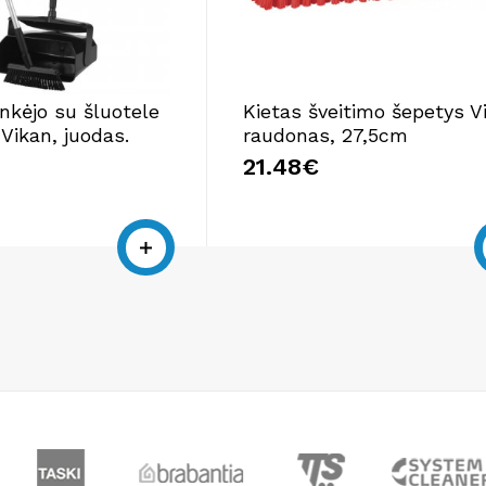
inkėjo su šluotele
Kietas šveitimo šepetys V
Vikan, juodas.
raudonas, 27,5cm
21.48€