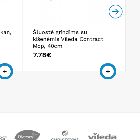
ikan,
Šluostė grindims su
M
kišenėmis Vileda Contract
Mop, 40cm
9
7.78€