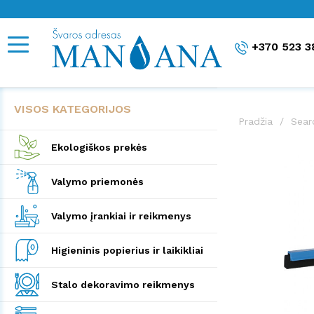
+370 523 3
VISOS KATEGORIJOS
Pradžia
Sear
Ekologiškos prekės
Valymo priemonės
Valymo įrankiai ir reikmenys
Higieninis popierius ir laikikliai
Stalo dekoravimo reikmenys