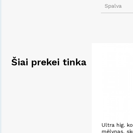
Spalva
Šiai prekei tinka
Ultra hig. k
mėlynas, s