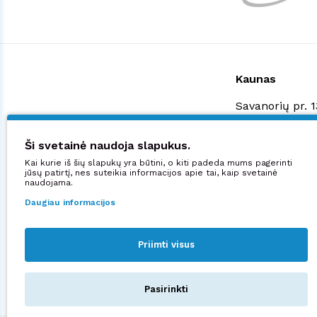
Kaunas
Savanorių pr. 
+370 523 3887
shop@manjana
Ši svetainė naudoja slapukus.
Kai kurie iš šių slapukų yra būtini, o kiti padeda mums pagerinti
Didžiuojamės:
jūsų patirtį, nes suteikia informacijos apie tai, kaip svetainė
naudojama.
Daugiau informacijos
Priimti visus
Sekite mus:
Pasirinkti