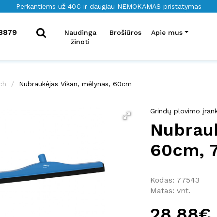
Perkantiems už 40€ ir daugiau NEMOKAMAS pristatymas
8879
Naudinga
Brošiūros
Apie mus
žinoti
ch
Nubraukėjas Vikan, mėlynas, 60cm
Grindų plovimo įrank
Nubrauk
60cm, 
Kodas: 77543
Matas: vnt.
28.88€