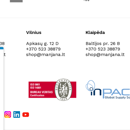
Vilnius
Klaipėda
138
Apkasų g. 12 D
Baltijos pr. 26 B
9
+370 523 38879
+370 523 38879
.lt
shop@manjana.lt
shop@manjana.lt