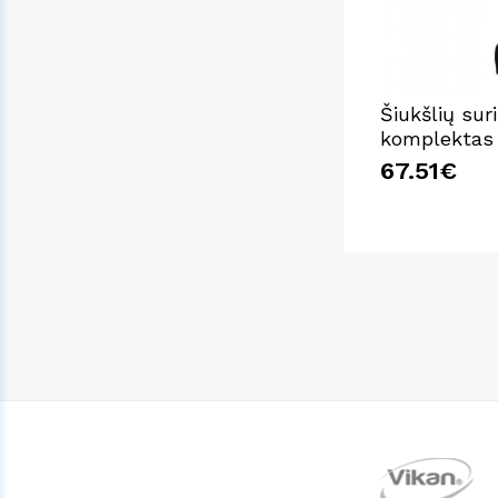
Šiukšlių sur
komplektas 
67.51€