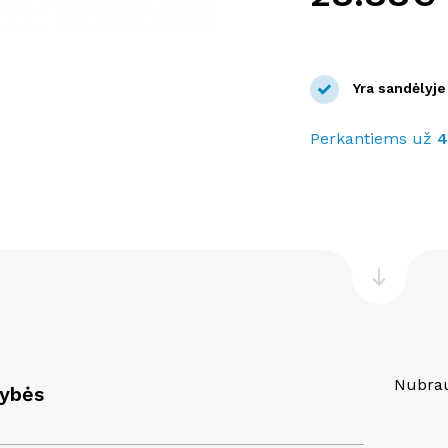
Yra sandėlyje
Perkantiems už
Nubrau
vybės