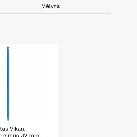
Mėlyna
otas Vikan,
kersmuo 32 mm,