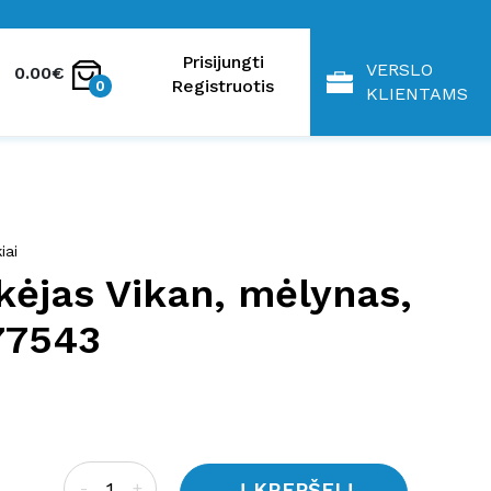
Prisijungti
VERSLO
0.00€
Registruotis
0
KLIENTAMS
iai
ėjas Vikan, mėlynas,
77543
Į KREPŠELĮ
-
+