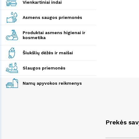
Vienkartiniai indai
Asmens saugos priemonės
Produktai asmens higienai ir
kosmetika
Šiukšlių dėžės ir maišai
Slaugos priemonės
Namų apyvokos reikmenys
Prekės sa