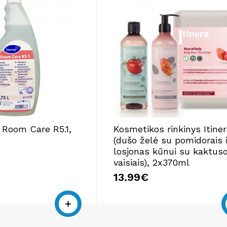
s Room Care R5.1,
Kosmetikos rinkinys Itine
(dušo želė su pomidorais i
losjonas kūnui su kaktus
vaisiais), 2x370ml
13.99€