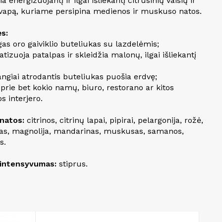
ia energizuojantį ir ilgai išliekantį citrusinių vaisių ir
kvapą, kuriame persipina medienos ir muskuso natos.
s:
ngas oro gaiviklio buteliukas su lazdelėmis;
tizuoja patalpas ir skleidžia malonų, ilgai išliekantį
angiai atrodantis buteliukas puošia erdvę;
 prie bet kokio namų, biuro, restorano ar kitos
s interjero.
natos:
citrinos, citrinų lapai, pipirai, pelargonija, rožė,
as, magnolija, mandarinas, muskusas, samanos,
s.
intensyvumas:
stiprus.