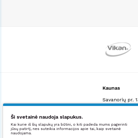
Kaunas
Savanorių pr. 
+370 523 3887
shop@manjana
Ši svetainė naudoja slapukus.
Kai kurie iš šių slapukų yra būtini, o kiti padeda mums pagerinti
Didžiuojamės:
jūsų patirtį, nes suteikia informacijos apie tai, kaip svetainė
naudojama.