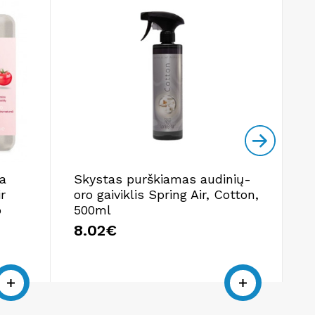
ra
Skystas purškiamas audinių-
I
r
oro gaiviklis Spring Air, Cotton,
Q
o
500ml
7
8.02€