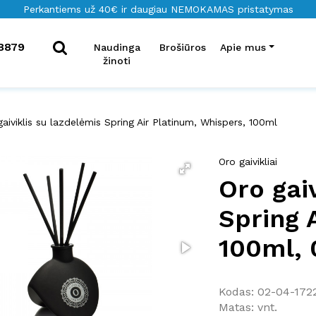
Perkantiems už 40€ ir daugiau NEMOKAMAS pristatymas
8879
Naudinga
Brošiūros
Apie mus
žinoti
gaiviklis su lazdelėmis Spring Air Platinum, Whispers, 100ml
Oro gaivikliai
Oro gai
Spring 
100ml, 
Kodas: 02-04-172
Matas: vnt.