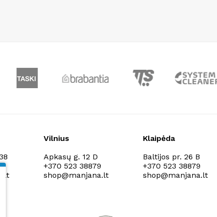
Vilnius
Klaipėda
138
Apkasų g. 12 D
Baltijos pr. 26 B
9
+370 523 38879
+370 523 38879
.lt
shop@manjana.lt
shop@manjana.lt