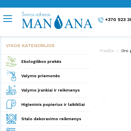
+370 523 3
VISOS KATEGORIJOS
Pradžia
Oro 
Ekologiškos prekės
Valymo priemonės
Valymo įrankiai ir reikmenys
Higieninis popierius ir laikikliai
Stalo dekoravimo reikmenys