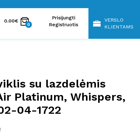
Prisijungti
VERSLO
0.00€
Registruotis
0
KLIENTAMS
viklis su lazdelėmis
Air Platinum, Whispers,
02-04-1722
2