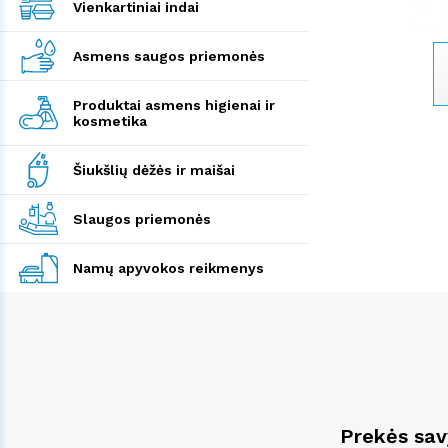
Vienkartiniai indai
Asmens saugos priemonės
Produktai asmens higienai ir
kosmetika
Šiukšlių dėžės ir maišai
Slaugos priemonės
Namų apyvokos reikmenys
Prekės sa