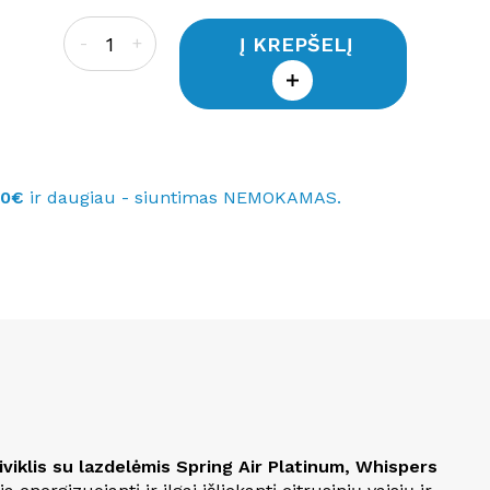
Į KREPŠELĮ
-
+
40€
ir daugiau - siuntimas NEMOKAMAS.
iviklis su lazdelėmis Spring Air Platinum, Whispers