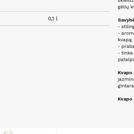
skleidž
gėlių 
0,1 l
Savybė
- stili
- aroma
kvapą;
- prab
- tinka
patalpo
Kvapo 
jazmin
gintara
Kvapo 