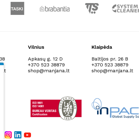
Vilnius
Klaipėda
138
Apkasų g. 12 D
Baltijos pr. 26 B
9
+370 523 38879
+370 523 38879
.lt
shop@manjana.lt
shop@manjana.lt