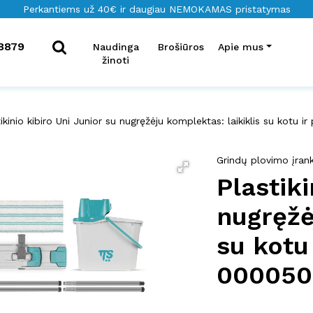
Perkantiems už 40€ ir daugiau NEMOKAMAS pristatymas
8879
Naudinga
Brošiūros
Apie mus
žinoti
ikinio kibiro Uni Junior su nugręžėju komplektas: laikiklis su kotu ir
Grindų plovimo įrank
Plastiki
nugręžė
su kotu
000050