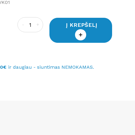
VK01
Į KREPŠELĮ
-
+
40€
ir daugiau - siuntimas NEMOKAMAS.