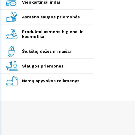
Vienkartiniai indai
Asmens saugos priemonės
Produktai asmens higienai ir
kosmetika
Šiukšlių dėžės ir maišai
Slaugos priemonės
Namų apyvokos reikmenys