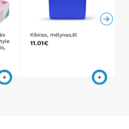
nės
Kibiras, mėlynas,6l
V
tyle
b
11.01€
is,
X
4