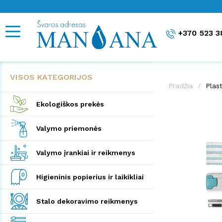
+370 523 3
VISOS KATEGORIJOS
Pradžia
Plast
Ekologiškos prekės
Valymo priemonės
Valymo įrankiai ir reikmenys
Higieninis popierius ir laikikliai
Stalo dekoravimo reikmenys