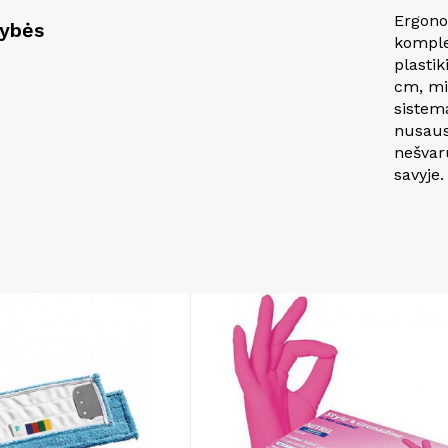
Ergono
vybės
komple
plastik
cm, mi
sistema
nusausi
nešvar
savyje.