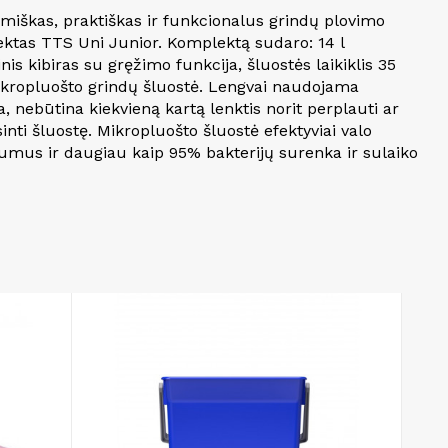
miškas, praktiškas ir funkcionalus grindų plovimo
ktas TTS Uni Junior. Komplektą sudaro: 14 l
inis kibiras su gręžimo funkcija, šluostės laikiklis 35
kropluošto grindų šluostė. Lengvai naudojama
, nebūtina kiekvieną kartą lenktis norit perplauti ar
nti šluostę. Mikropluošto šluostė efektyviai valo
umus ir daugiau kaip 95% bakterijų surenka ir sulaiko