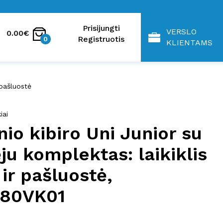
Prisijungti
VERSLO
0.00€
Registruotis
0
KLIENTAMS
 pašluostė
iai
nio kibiro Uni Junior su
ju komplektas: laikiklis
 ir pašluostė,
80VK01