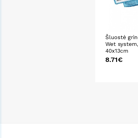
Šluostė gri
Wet system,
40x13cm
8.71€