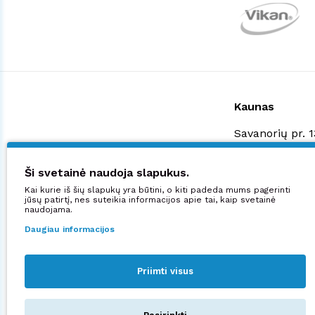
Kaunas
Savanorių pr. 
+370 523 3887
shop@manjana
Ši svetainė naudoja slapukus.
Kai kurie iš šių slapukų yra būtini, o kiti padeda mums pagerinti
Didžiuojamės:
jūsų patirtį, nes suteikia informacijos apie tai, kaip svetainė
naudojama.
Daugiau informacijos
Priimti visus
Sekite mus: