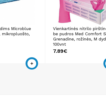
ndims Microblue
Vienkartinės nitrilo piršti
 mikropluošto,
be pudros Med Comfort S
Grenadine, rožinės, M dyd
100vnt
7.89€