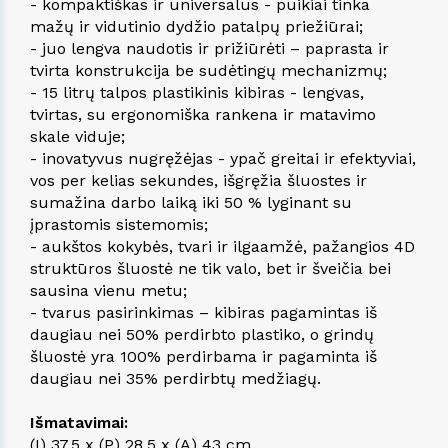
- kompaktiškas ir universalus - puikiai tinka
mažų ir vidutinio dydžio patalpų priežiūrai;
- juo lengva naudotis ir prižiūrėti – paprasta ir
tvirta konstrukcija be sudėtingų mechanizmų;
- 15 litrų talpos plastikinis kibiras - lengvas,
tvirtas, su ergonomiška rankena ir matavimo
skale viduje;
- inovatyvus nugręžėjas - ypač greitai ir efektyviai,
vos per kelias sekundes, išgręžia šluostes ir
sumažina darbo laiką iki 50 % lyginant su
įprastomis sistemomis;
- aukštos kokybės, tvari ir ilgaamžė, pažangios 4D
struktūros šluostė ne tik valo, bet ir šveičia bei
sausina vienu metu;
- tvarus pasirinkimas – kibiras pagamintas iš
daugiau nei 50% perdirbto plastiko, o grindų
šluostė yra 100% perdirbama ir pagaminta iš
daugiau nei 35% perdirbtų medžiagų.
Išmatavimai:
(I) 37,5 x (P) 28,5 x (A) 43 cm.