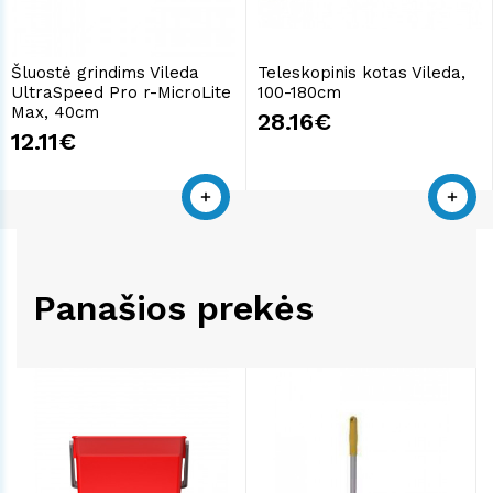
Šluostė grindims Vileda
Teleskopinis kotas Vileda,
UltraSpeed Pro r-MicroLite
100-180cm
Max, 40cm
28.16€
12.11€
Panašios prekės