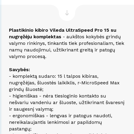
Plastikinio kibiro Vileda UltraSpeed Pro 15 su
nugręžėju komplektas
- aukštos kokybės grindų
valymo rinkinys, tinkantis tiek profesionaliam, tiek
namų naudojimui, užtikrinant greitą ir patogų
valymo procesą.
Savybės:
- komplektą sudaro: 15 l talpos kibiras,
nugręžėjas, šluostės laikiklis, r-MicroSpeed Max
grindų šluostė;
- higieniškas - nėra tiesioginio kontakto su
nešvariu vandeniu ar šluoste, užtikrinant švaresnį
ir saugesnį valymą;
- ergonomiškas - lengvas ir patogus naudoti,
nereikalaujantis lenkimosi ar papildomų
pastangų;