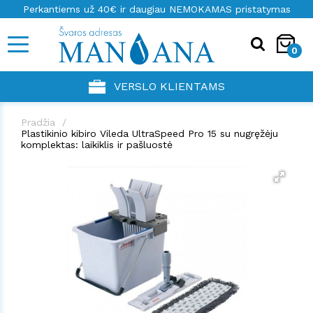
Perkantiems už 40€ ir daugiau NEMOKAMAS pristatymas
0
VERSLO KLIENTAMS
Pradžia
Plastikinio kibiro Vileda UltraSpeed Pro 15 su nugręžėju
komplektas: laikiklis ir pašluostė