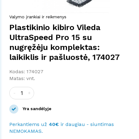
Valymo įrankiai ir reikmenys
Plastikinio kibiro Vileda
UltraSpeed Pro 15 su
nugręžėju komplektas:
laikiklis ir pašluostė, 174027
Kodas: 174027
Matas: vnt.
-
+
Yra sandėlyje
Perkantiems už
40€
ir daugiau - siuntimas
NEMOKAMAS.