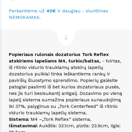
Perkantiems už
40€
ir daugiau - siuntimas
NEMOKAMAS.
Popieriaus rulonais dozatorius Tork Reflex
atskiriems lapeliams M4, turkio/baltas,
- tvirtas,
iš ritinio vidurio traukiamų atskirų lapelių
dozatorius puikiai tinka ieškantiems rankų ir
paviršių šluostymo sprendimo. Popierių galėsite
patogiai pasiimti iš bet kurios dozatoriaus pusės,
nes jis turi besisukantį antgalį. Dozavimo po vieną
lapelį sistema sumažina popieriaus sunaudojimą
iki 37%, palyginus su „Tork Centerfeed“ iš ritinio
vidurio traukiamų lapelių sistema.
Sistema:
M4 –„Tork Reflex“ sistema.
Išmatavimai:
Aukštis: 33.1cm, plotis: 23.9cm, ilgis: