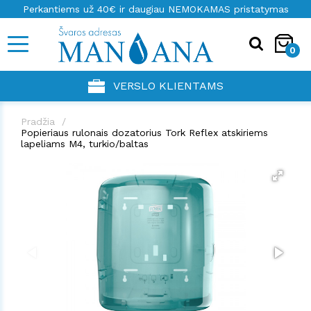
Perkantiems už 40€ ir daugiau NEMOKAMAS pristatymas
0
VERSLO KLIENTAMS
Pradžia
Popieriaus rulonais dozatorius Tork Reflex atskiriems
lapeliams M4, turkio/baltas