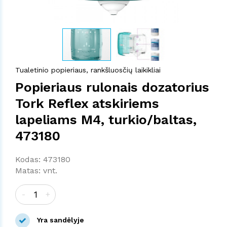
Tualetinio popieriaus, rankšluosčių laikikliai
Popieriaus rulonais dozatorius
Tork Reflex atskiriems
lapeliams M4, turkio/baltas,
473180
Kodas: 473180
Matas: vnt.
-
+
Yra sandėlyje