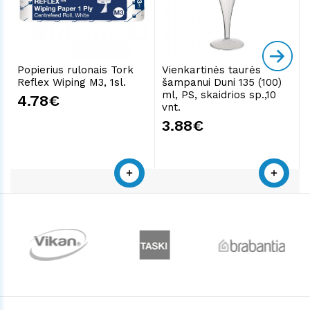
Popierius rulonais Tork
Vienkartinės taurės
Reflex Wiping M3, 1sl.
šampanui Duni 135 (100)
ml, PS, skaidrios sp.,10
4.78€
vnt.
3.88€