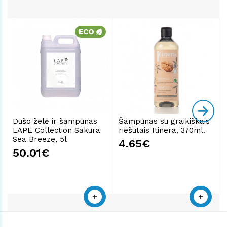
Dušo želė ir šampūnas
Šampūnas su graikiškais
LAPE Collection Sakura
riešutais Itinera, 370ml.
Sea Breeze, 5l
4.65€
50.01€