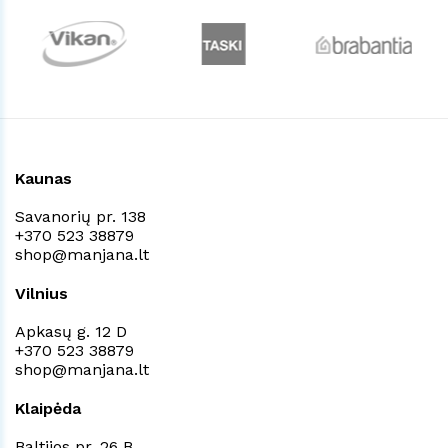
Kaunas
Savanorių pr. 138
+370 523 38879
shop@manjana.lt
Vilnius
Apkasų g. 12 D
+370 523 38879
shop@manjana.lt
Klaipėda
Baltijos pr. 26 B