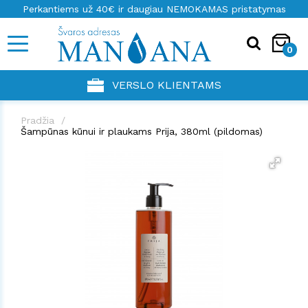
Perkantiems už 40€ ir daugiau NEMOKAMAS pristatymas
0
VERSLO KLIENTAMS
Pradžia
Šampūnas kūnui ir plaukams Prija, 380ml (pildomas)