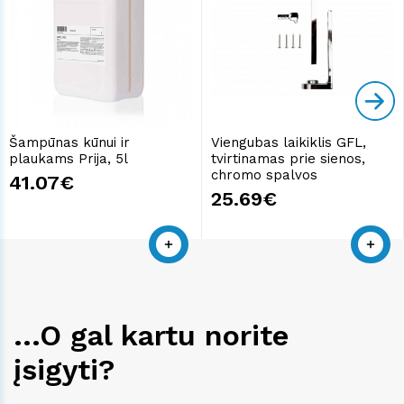
Šampūnas kūnui ir
Viengubas laikiklis GFL,
plaukams Prija, 5l
tvirtinamas prie sienos,
chromo spalvos
41.07€
25.69€
...O gal kartu norite
įsigyti?