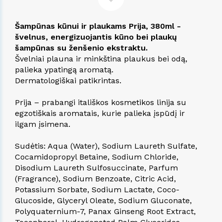
Šampūnas kūnui ir plaukams Prija, 380ml -
švelnus, energizuojantis kūno bei plaukų
šampūnas su ženšenio ekstraktu.
Švelniai plauna ir minkština plaukus bei odą,
palieka ypatingą aromatą.
Dermatologiškai patikrintas.
Prija – prabangi itališkos kosmetikos linija su
egzotiškais aromatais, kurie palieka įspūdį ir
ilgam įsimena.
Sudėtis: Aqua (Water), Sodium Laureth Sulfate,
Cocamidopropyl Betaine, Sodium Chloride,
Disodium Laureth Sulfosuccinate, Parfum
(Fragrance), Sodium Benzoate, Citric Acid,
Potassium Sorbate, Sodium Lactate, Coco-
Glucoside, Glyceryl Oleate, Sodium Gluconate,
Polyquaternium-7, Panax Ginseng Root Extract,