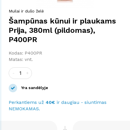
Muilai ir dušo želė
Šampūnas kūnui ir plaukams
Prija, 380ml (pildomas),
P400PR
Kodas: P400PR
Matas: vnt.
-
+
Yra sandėlyje
Perkantiems už
40€
ir daugiau - siuntimas
NEMOKAMAS.