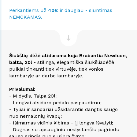
Perkantiems už
40€
ir daugiau - siuntimas
NEMOKAMAS.
Šiukšlių dėžė atidaroma koja Brabantia NewIcon,
balta, 20l
- stilinga, elegantiška šiukšliadėžė
puikiai tinkanti tiek virtuvėje, tiek vonios
kambaryje ar darbo kambaryje.
Privalumai:
- M dydis. Talpa 20l;
- Lengvai atsidaro pedalo paspaudimu;
- Tyliai ir sandariai užsidarantis dangtis saugo
nuo nemalonių kvapų;
- Išimamas vidinis kibiras – jį lengva išvalyti;
- Dugnas su apsauginiu neslystančiu pagrindu
saugo grindis nuo susibraižymo;