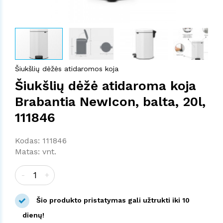
Šiukšlių dėžės atidaromos koja
Šiukšlių dėžė atidaroma koja
Brabantia NewIcon, balta, 20l,
111846
Kodas: 111846
Matas: vnt.
-
+
Šio produkto pristatymas gali užtrukti iki 10
dienų!