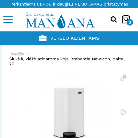
Perkantiems už 40€ ir daugiau NEMOKAMAS pristatymas
0
VERSLO KLIENTAMS
Pradžia
Šiukšlių dėžė atidaroma koja Brabantia NewIcon, balta,
20l