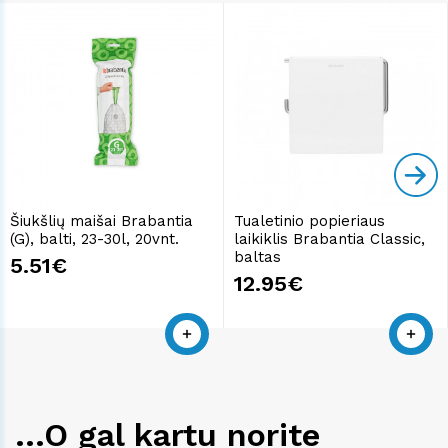
Šiukšlių maišai Brabantia
Tualetinio popieriaus
(G), balti, 23-30l, 20vnt.
laikiklis Brabantia Classic,
baltas
5.51€
12.95€
...O gal kartu norite