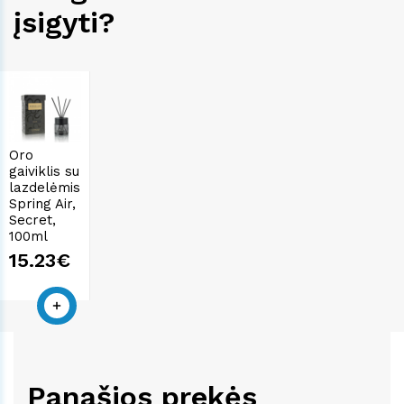
įsigyti?
Oro
gaiviklis su
lazdelėmis
Spring Air,
Secret,
100ml
15.23€
Panašios prekės