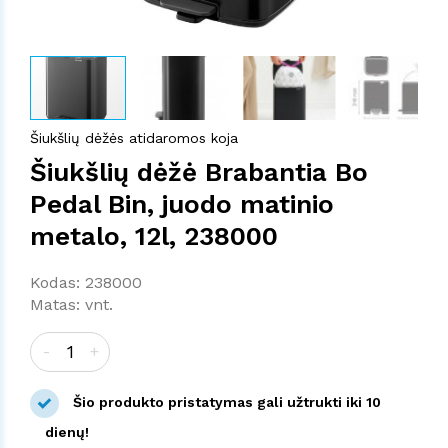
Šiukšlių dėžės atidaromos koja
Šiukšlių dėžė Brabantia Bo
Pedal Bin, juodo matinio
metalo, 12l, 238000
Kodas: 238000
Matas: vnt.
-
+
Šio produkto pristatymas gali užtrukti iki 10
dienų!