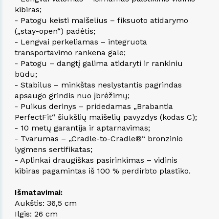
kibiras;
- Patogu keisti maišelius – fiksuoto atidarymo
(„stay-open“) padėtis;
- Lengvai perkeliamas – integruota
transportavimo rankena gale;
- Patogu – dangtį galima atidaryti ir rankiniu
būdu;
- Stabilus – minkštas neslystantis pagrindas
apsaugo grindis nuo įbrėžimų;
- Puikus derinys – pridedamas „Brabantia
PerfectFit“ šiukšlių maišelių pavyzdys (kodas C);
- 10 metų garantija ir aptarnavimas;
- Tvarumas – „Cradle-to-Cradle®“ bronzinio
lygmens sertifikatas;
- Aplinkai draugiškas pasirinkimas – vidinis
kibiras pagamintas iš 100 % perdirbto plastiko.
Išmatavimai:
Aukštis: 36,5 cm
Ilgis: 26 cm