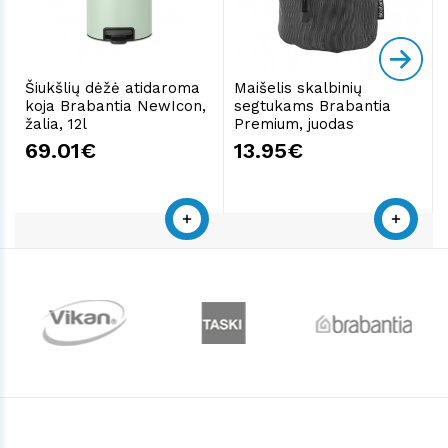
Šiukšlių dėžė atidaroma
Maišelis skalbinių
koja Brabantia NewIcon,
segtukams Brabantia
žalia, 12l
Premium, juodas
69.01€
13.95€