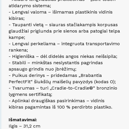
atidarymo sistema;
- Lengvai valoma – išimamas plastikinis vidinis
kibiras;
- Taupanti vietą – siauras stačiakampis korpusas
glaudžiai priglunda prie sienos arba patogiai telpa
kampe;
- Lengvai perkeliama – integruota transportavimo
rankena;
- Higieniška – dėl didelės angos niekas neišsipila;
- Stabili – minkštas neslystantis pagrindas
apsaugo grindis nuo įbrėžimų;
- Puikus derinys – pridedamas „Brabantia
PerfectFit“ šiukšlių maišelių pavyzdys (kodas O);
- Tvarumas – turi „Cradle-to-Cradle®“ bronzinio
lygmens sertifikatą;
- Aplinkai draugiškas pasirinkimas – vidinis
kibiras pagamintas iš 100 % perdirbto plastiko.
Išmatavimai:
Ilgis – 31,2 cm