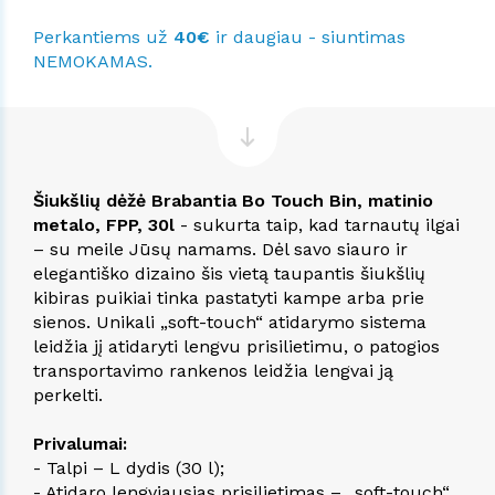
Perkantiems už
40€
ir daugiau - siuntimas
NEMOKAMAS.
Šiukšlių dėžė Brabantia Bo Touch Bin, matinio
metalo, FPP, 30l
- sukurta taip, kad tarnautų ilgai
– su meile Jūsų namams. Dėl savo siauro ir
elegantiško dizaino šis vietą taupantis šiukšlių
kibiras puikiai tinka pastatyti kampe arba prie
sienos. Unikali „soft-touch“ atidarymo sistema
leidžia jį atidaryti lengvu prisilietimu, o patogios
transportavimo rankenos leidžia lengvai ją
perkelti.
Privalumai:
- Talpi – L dydis (30 l);
- Atidaro lengviausias prisilietimas – „soft-touch“