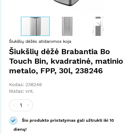
Šiukšlių dėžės atidaromos koja
Šiukšlių dėžė Brabantia Bo
Touch Bin, kvadratinė, matinio
metalo, FPP, 30l, 238246
Kodas: 238246
Matas: vnt.
-
+
Šio produkto pristatymas gali užtrukti iki 10
dienų!