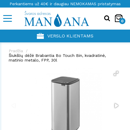
Perkantiems už 40€ ir daugiau NEMOKAMAS pristatymas
0
VERSLO KLIENTAMS
Pradžia
Šiukšlių dėžė Brabantia Bo Touch Bin, kvadratinė,
matinio metalo, FPP, 30l