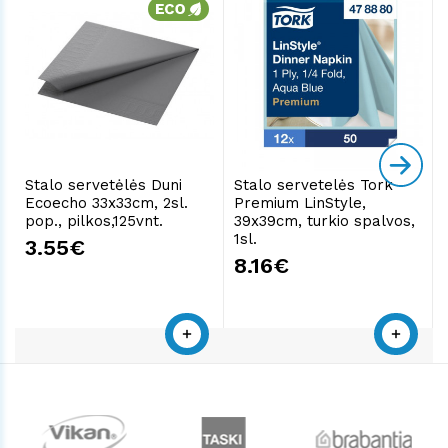
Stalo servetėlės Duni
Stalo servetelės Tork
Ecoecho 33x33cm, 2sl.
Premium LinStyle,
pop., pilkos,125vnt.
39x39cm, turkio spalvos,
1sl.
3.55€
8.16€