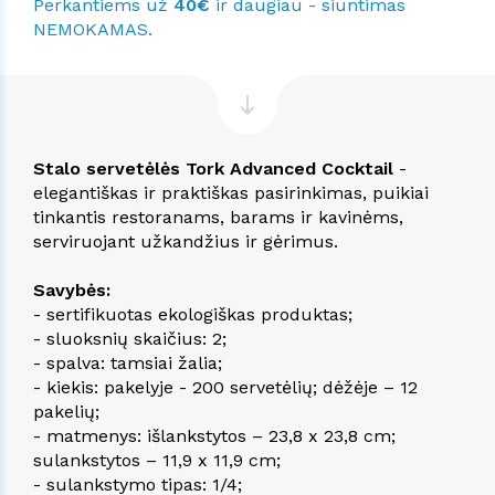
Perkantiems už
40€
ir daugiau - siuntimas
NEMOKAMAS.
Stalo servetėlės Tork Advanced Cocktail
-
elegantiškas ir praktiškas pasirinkimas, puikiai
tinkantis restoranams, barams ir kavinėms,
serviruojant užkandžius ir gėrimus.
Savybės:
- sertifikuotas ekologiškas produktas;
- sluoksnių skaičius: 2;
- spalva: tamsiai žalia;
- kiekis: pakelyje - 200 servetėlių; dėžėje – 12
pakelių;
- matmenys: išlankstytos – 23,8 x 23,8 cm;
sulankstytos – 11,9 x 11,9 cm;
- sulankstymo tipas: 1/4;