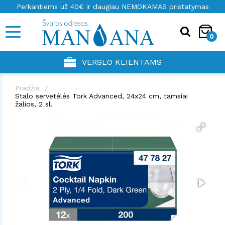
Perkantiems už 40€ ir daugiau NEMOKAMAS pristatymas
0
VERSLO KLIENTAMS
Pradžia
Stalo servetėlės Tork Advanced, 24x24 cm, tamsiai
žalios, 2 sl.