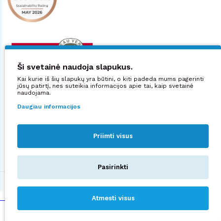
Ši svetainė naudoja slapukus.
Kai kurie iš šių slapukų yra būtini, o kiti padeda mums pagerinti
jūsų patirtį, nes suteikia informacijos apie tai, kaip svetainė
naudojama.
Daugiau informacijos
Priimti visus
Sekite mus:
Pasirinkti
©2026 UAB "Manjana".
Privatumo politika
Atmesti visus
sprendimas:
NEXINNO.TECH
8.12€
Kaina:
Į KREPŠELĮ