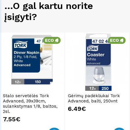
...O gal kartu norite
įsigyti?
Stalo servetėlės Tork
Gėrimų padėkliukai Tork
Advanced, 39x39cm,
Advanced, balti, 250vnt
sulankstymas 1/8, baltos,
6.49€
2sl.
7.55€