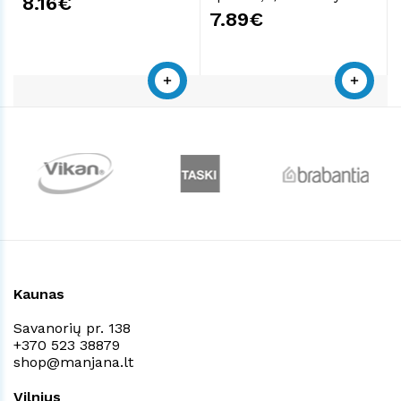
8.16€
7.89€
Kaunas
Savanorių pr. 138
+370 523 38879
shop@manjana.lt
Vilnius