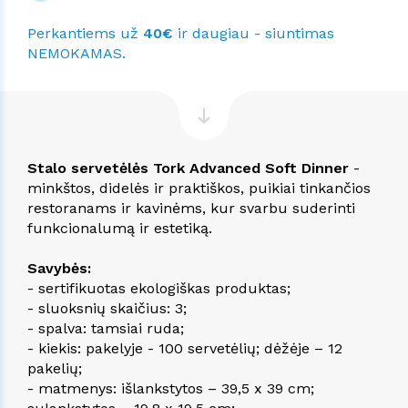
Perkantiems už
40€
ir daugiau - siuntimas
NEMOKAMAS.
Stalo servetėlės Tork Advanced Soft Dinner
-
minkštos, didelės ir praktiškos, puikiai tinkančios
restoranams ir kavinėms, kur svarbu suderinti
funkcionalumą ir estetiką.
Savybės:
- sertifikuotas ekologiškas produktas;
- sluoksnių skaičius: 3;
- spalva: tamsiai ruda;
- kiekis: pakelyje - 100 servetėlių; dėžėje – 12
pakelių;
- matmenys: išlankstytos – 39,5 x 39 cm;