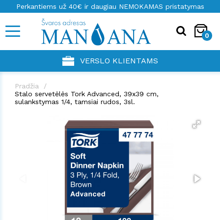
Perkantiems už 40€ ir daugiau NEMOKAMAS pristatymas
0
VERSLO KLIENTAMS
Pradžia
Stalo servetėlės Tork Advanced, 39x39 cm,
sulankstymas 1/4, tamsiai rudos, 3sl.