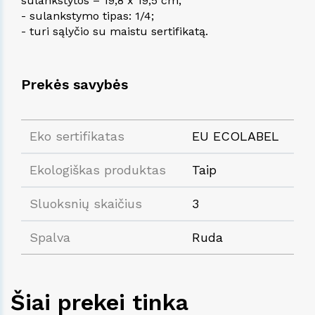
sulankstytos – 19,8 x 19,5 cm;
- sulankstymo tipas: 1/4;
- turi sąlyčio su maistu sertifikatą.
Prekės savybės
Eko sertifikatas
EU ECOLABEL
Ekologiškas produktas
Taip
Sluoksnių skaičius
3
Spalva
Ruda
Šiai prekei tinka