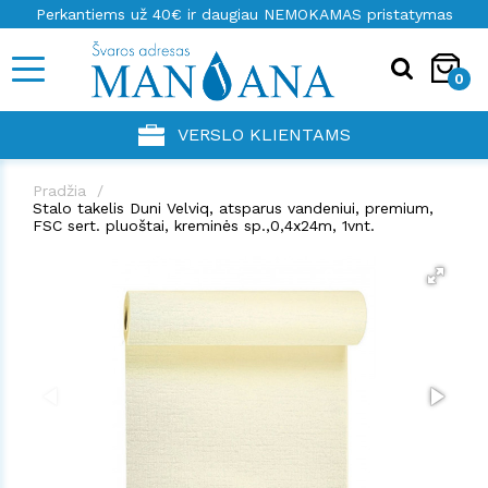
Perkantiems už 40€ ir daugiau NEMOKAMAS pristatymas
0
VERSLO KLIENTAMS
Pradžia
Stalo takelis Duni Velviq, atsparus vandeniui, premium,
FSC sert. pluoštai, kreminės sp.,0,4x24m, 1vnt.