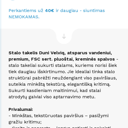
Perkantiems už
40€
ir daugiau - siuntimas
NEMOKAMAS.
Stalo takelis Duni Velviq, atsparus vandeniui,
premium, FSC sert. pluoštai, kreminės spalvos
-
stalo takeliai sukurti stalams, kuriems norisi šiek
tiek daugiau išskirtinumo. Jie idealiai tinka stalo
struktūrai pabrėžti neuždengiant viso paviršiaus,
suteikia minkštą tekstūrą, elegantišką kritimą.
Sukurti kasdieniam maitinimui, kad stalai
atrodytų gaiviai viso aptarnavimo metu.
Privalumai:
- Minkštas, tekstūruotas paviršius – pasižymi
gražiu kritimu;