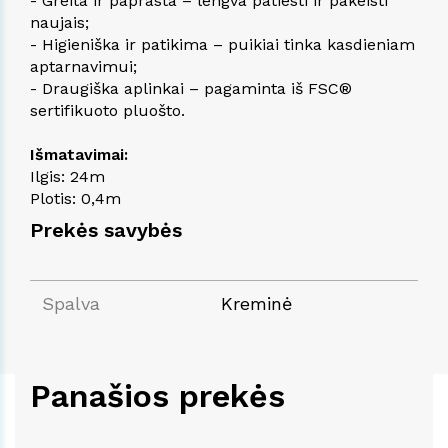
- Greita ir paprasta – lengva patiesti ir pakeisti
naujais;
- Higieniška ir patikima – puikiai tinka kasdieniam
aptarnavimui;
- Draugiška aplinkai – pagaminta iš FSC®
sertifikuoto pluošto.
Išmatavimai:
Ilgis: 24m
Plotis: 0,4m
Prekės savybės
Spalva
Kreminė
Panašios prekės