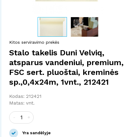
Kitos serviravimo prekės
Stalo takelis Duni Velviq,
atsparus vandeniui, premium,
FSC sert. pluoštai, kreminės
sp.,0,4x24m, 1vnt., 212421
Kodas: 212421
Matas: vnt.
-
+
Yra sandėlyje