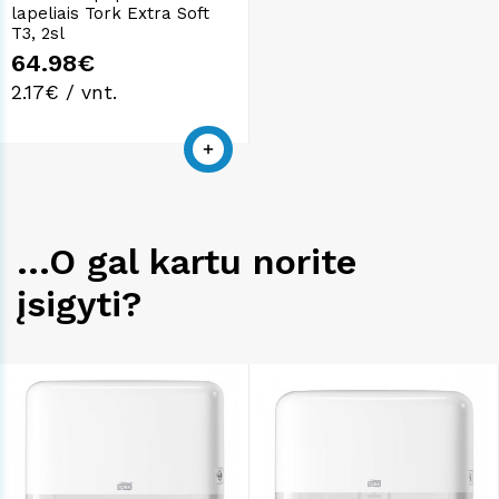
lapeliais Tork Extra Soft
T3, 2sl
64.98€
2.17€ / vnt.
...O gal kartu norite
įsigyti?