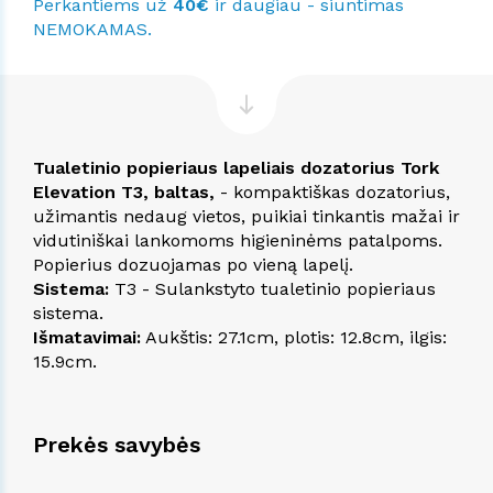
Perkantiems už
40€
ir daugiau - siuntimas
NEMOKAMAS.
Tualetinio popieriaus lapeliais dozatorius Tork
Elevation T3, baltas,
- kompaktiškas dozatorius,
užimantis nedaug vietos, puikiai tinkantis mažai ir
vidutiniškai lankomoms higieninėms patalpoms.
Popierius dozuojamas po vieną lapelį.
Sistema:
T3 - Sulankstyto tualetinio popieriaus
sistema.
Išmatavimai:
Aukštis: 27.1cm, plotis: 12.8cm, ilgis:
15.9cm.
Prekės savybės