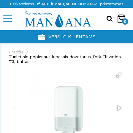
Perkantiems už 40€ ir daugiau NEMOKAMAS pristatymas
0
VERSLO KLIENTAMS
Pradžia
Tualetinio popieriaus lapeliais dozatorius Tork Elevation
T3, baltas