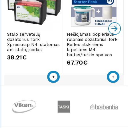
Stalo servetėlių
Nešiojamas popieriaus
dozatorius Tork
rulonais dozatorius Tork
Xpressnap N4, statomas
Reflex atskiriems
ant stalo, juodas
lapeliams M4,
baltas/turkio spalvos
38.21€
67.70€