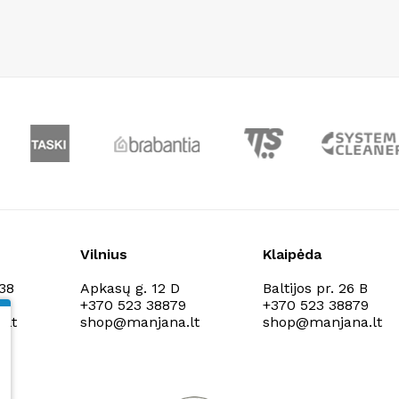
Vilnius
Klaipėda
138
Apkasų g. 12 D
Baltijos pr. 26 B
9
+370 523 38879
+370 523 38879
.lt
shop@manjana.lt
shop@manjana.lt