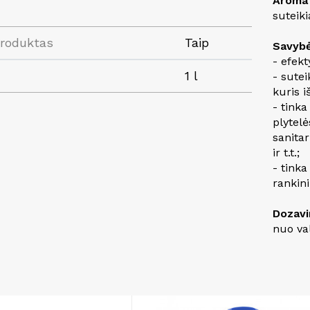
Aroma 
suteiki
produktas
Taip
Savybė
- efekt
1 l
- sutei
kuris i
- tinka
plytel
sanita
ir t.t.;
- tink
rankin
Dozavi
nuo va