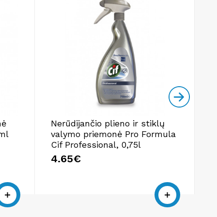
nė
Nerūdijančio plieno ir stiklų
S
ml
valymo priemonė Pro Formula
p
Cif Professional, 0,75l
D
4.65€
5