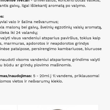
Intense Ivetan
- universalus, koncentruotas valiklis,
antis gaivų, ilgai išliekantį aromatą po valymo.
s:
yviai valo ir šalina nešvarumus;
kia malonų bei gaivų, švelnių egzotinių vaisių aromatą,
šlieka iki 24 valandų;
 valyti visus vandeniui atsparius paviršius, tokius kaip
ės, marmuras, apdorotos ir neapdorotos grindys
rinėse patalpose, persirengimo kambariuose, biuruose
a naudoti visoms vandeniui atsparioms grindims valyti
iu būdu ar grindų plovimo mašinomis.
mas/naudojimas:
5 - 20ml į 1l vandens, priklausomai
lomos vietos ir nešvarumų kiekio.