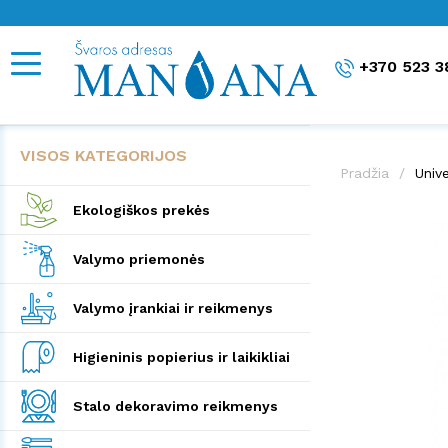
+370 523 3
VISOS KATEGORIJOS
Pradžia
Univ
Ekologiškos prekės
Valymo priemonės
Valymo įrankiai ir reikmenys
Higieninis popierius ir laikikliai
Stalo dekoravimo reikmenys