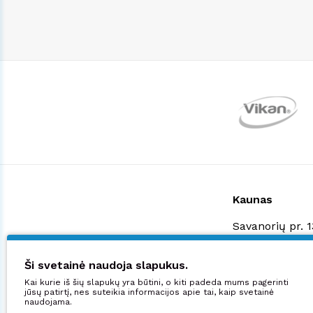
Kaunas
Savanorių pr. 
+370 523 3887
shop@manjana
Ši svetainė naudoja slapukus.
Kai kurie iš šių slapukų yra būtini, o kiti padeda mums pagerinti
Didžiuojamės:
jūsų patirtį, nes suteikia informacijos apie tai, kaip svetainė
naudojama.