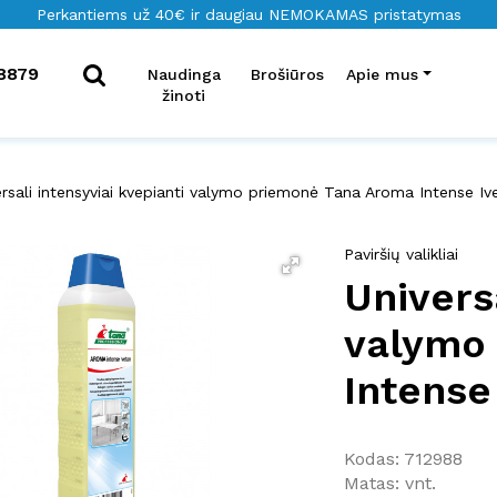
Perkantiems už 40€ ir daugiau NEMOKAMAS pristatymas
8879
Naudinga
Brošiūros
Apie mus
žinoti
ersali intensyviai kvepianti valymo priemonė Tana Aroma Intense Ive
Paviršių valikliai
Univers
valymo
Intense
Kodas: 712988
Matas: vnt.