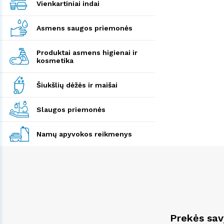
Vienkartiniai indai
Asmens saugos priemonės
Produktai asmens higienai ir
kosmetika
Šiukšlių dėžės ir maišai
Slaugos priemonės
Namų apyvokos reikmenys
Prekės sa