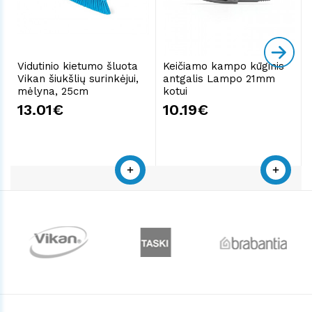
Vidutinio kietumo šluota
Keičiamo kampo kūginis
Vikan šiukšlių surinkėjui,
antgalis Lampo 21mm
mėlyna, 25cm
kotui
13.01€
10.19€