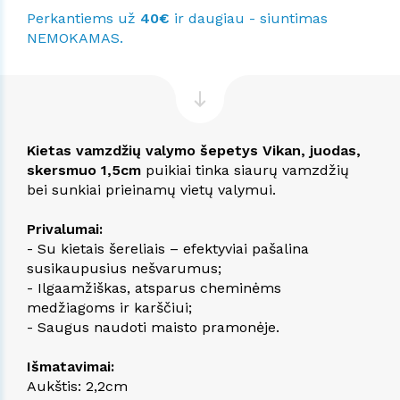
Perkantiems už
40€
ir daugiau - siuntimas
NEMOKAMAS.
Kietas vamzdžių valymo šepetys Vikan, juodas,
skersmuo 1,5cm
puikiai tinka siaurų vamzdžių
bei sunkiai prieinamų vietų valymui.
Privalumai:
- Su kietais šereliais – efektyviai pašalina
susikaupusius nešvarumus;
- Ilgaamžiškas, atsparus cheminėms
medžiagoms ir karščiui;
- Saugus naudoti maisto pramonėje.
Išmatavimai:
Aukštis: 2,2cm