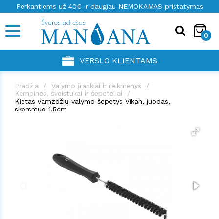
Perkantiems už 40€ ir daugiau NEMOKAMAS pristatymas
0
VERSLO KLIENTAMS
Pradžia
Valymo įrankiai ir reikmenys
Kempinės, šveistukai ir šepetėliai
Kietas vamzdžių valymo šepetys Vikan, juodas,
skersmuo 1,5cm