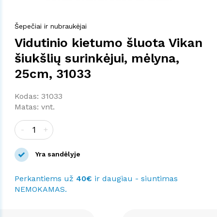
Šepečiai ir nubraukėjai
Vidutinio kietumo šluota Vikan
šiukšlių surinkėjui, mėlyna,
25cm, 31033
Kodas: 31033
Matas: vnt.
-
+
Yra sandėlyje
Perkantiems už
40€
ir daugiau - siuntimas
NEMOKAMAS.