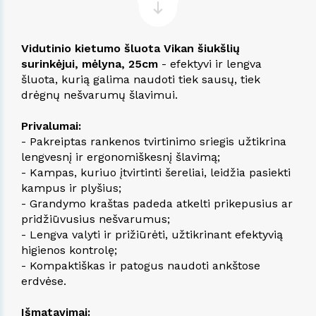
Vidutinio kietumo šluota Vikan šiukšlių
surinkėjui, mėlyna, 25cm
- efektyvi ir lengva
šluota, kurią galima naudoti tiek sausų, tiek
drėgnų nešvarumų šlavimui.
Privalumai:
- Pakreiptas rankenos tvirtinimo sriegis užtikrina
lengvesnį ir ergonomiškesnį šlavimą;
- Kampas, kuriuo įtvirtinti šereliai, leidžia pasiekti
kampus ir plyšius;
- Grandymo kraštas padeda atkelti prikepusius ar
pridžiūvusius nešvarumus;
- Lengva valyti ir prižiūrėti, užtikrinant efektyvią
higienos kontrolę;
- Kompaktiškas ir patogus naudoti ankštose
erdvėse.
Išmatavimai: