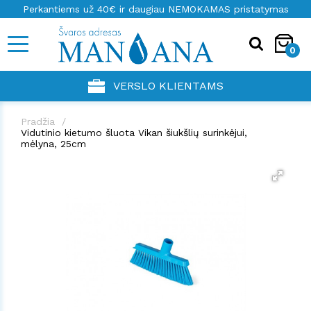
Perkantiems už 40€ ir daugiau NEMOKAMAS pristatymas
0
VERSLO KLIENTAMS
Pradžia
Vidutinio kietumo šluota Vikan šiukšlių surinkėjui,
mėlyna, 25cm