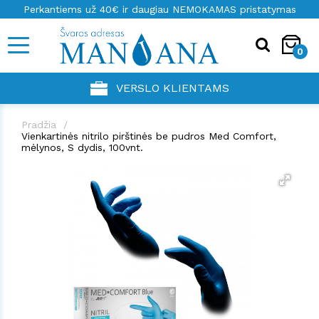
Perkantiems už 40€ ir daugiau NEMOKAMAS pristatymas
0
VERSLO KLIENTAMS
Pradžia
Vienkartinės nitrilo pirštinės be pudros Med Comfort,
mėlynos, S dydis, 100vnt.