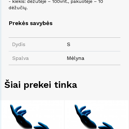
- kiekis: dėžutėje – 100vnt., pakuotėje – 10
dėžučių.
Prekės savybės
Dydis
S
Spalva
Mėlyna
Šiai prekei tinka