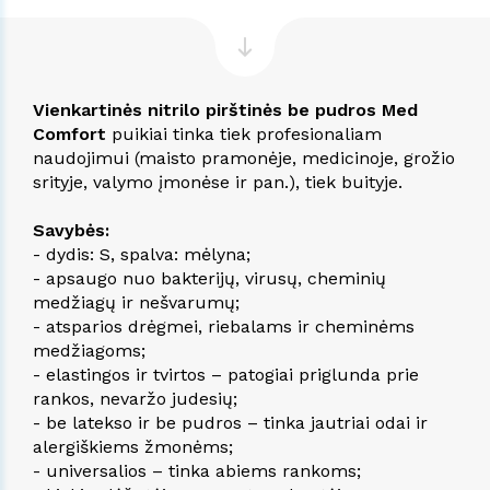
Vienkartinės nitrilo pirštinės be pudros Med
Comfort
puikiai tinka tiek profesionaliam
naudojimui (maisto pramonėje, medicinoje, grožio
srityje, valymo įmonėse ir pan.), tiek buityje.
Savybės:
- dydis: S, spalva: mėlyna;
- apsaugo nuo bakterijų, virusų, cheminių
medžiagų ir nešvarumų;
- atsparios drėgmei, riebalams ir cheminėms
medžiagoms;
- elastingos ir tvirtos – patogiai priglunda prie
rankos, nevaržo judesių;
- be latekso ir be pudros – tinka jautriai odai ir
alergiškiems žmonėms;
- universalios – tinka abiems rankoms;