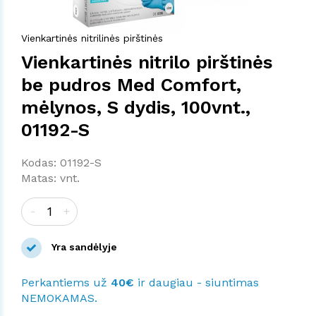
Vienkartinės nitrilinės pirštinės
Vienkartinės nitrilo pirštinės
be pudros Med Comfort,
mėlynos, S dydis, 100vnt.,
01192-S
Kodas: 01192-S
Matas: vnt.
-
+
Yra sandėlyje
Perkantiems už
40€
ir daugiau - siuntimas
NEMOKAMAS.