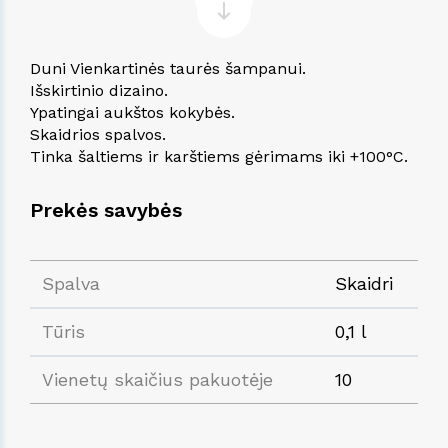
Duni Vienkartinės taurės šampanui.
Išskirtinio dizaino.
Ypatingai aukštos kokybės.
Skaidrios spalvos.
Tinka šaltiems ir karštiems gėrimams iki +100°C.
Prekės savybės
Spalva
Skaidri
Tūris
0,1 l
Vienetų skaičius pakuotėje
10