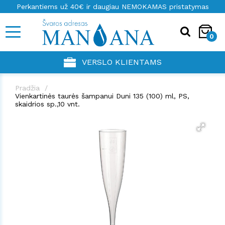
Perkantiems už 40€ ir daugiau NEMOKAMAS pristatymas
0
VERSLO KLIENTAMS
Pradžia
Vienkartinės taurės šampanui Duni 135 (100) ml, PS,
skaidrios sp.,10 vnt.