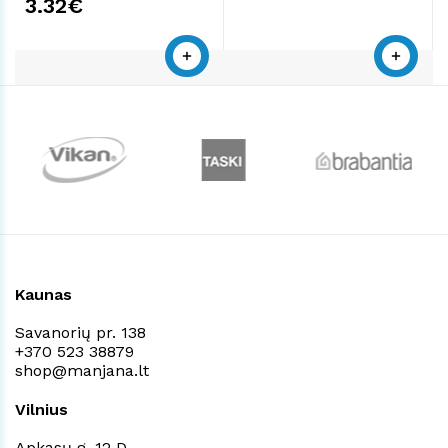
3.32€
Kaunas
Savanorių pr. 138
+370 523 38879
shop@manjana.lt
Vilnius
Apkasų g. 12 D