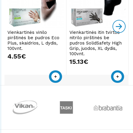
Vienkartinės vinilo
Vienkartinės itin tvirtos
pirštinės be pudros Eco
nitrilo pirštinės be
Plus, skaidrios, L dydis,
pudros SolidSafety High
100vnt.
Grip, juodos, XL dydis,
100vnt.
4.55€
15.13€