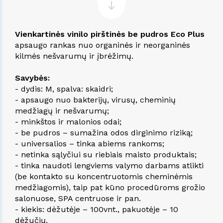
Vienkartinės vinilo pirštinės be pudros Eco Plus
apsaugo rankas nuo organinės ir neorganinės
kilmės nešvarumų ir įbrėžimų.
Savybės:
- dydis: M, spalva: skaidri;
- apsaugo nuo bakterijų, virusų, cheminių
medžiagų ir nešvarumų;
- minkštos ir malonios odai;
- be pudros – sumažina odos dirginimo riziką;
- universalios – tinka abiems rankoms;
- netinka sąlyčiui su riebiais maisto produktais;
- tinka naudoti lengviems valymo darbams atlikti
(be kontakto su koncentruotomis cheminėmis
medžiagomis), taip pat kūno procedūroms grožio
salonuose, SPA centruose ir pan.
- kiekis: dėžutėje – 100vnt., pakuotėje – 10
dėžučių.