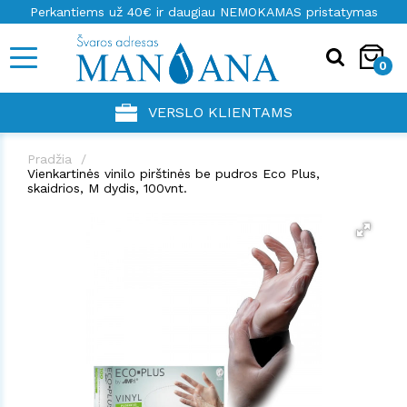
Perkantiems už 40€ ir daugiau NEMOKAMAS pristatymas
0
VERSLO KLIENTAMS
Pradžia
Vienkartinės vinilo pirštinės be pudros Eco Plus,
skaidrios, M dydis, 100vnt.