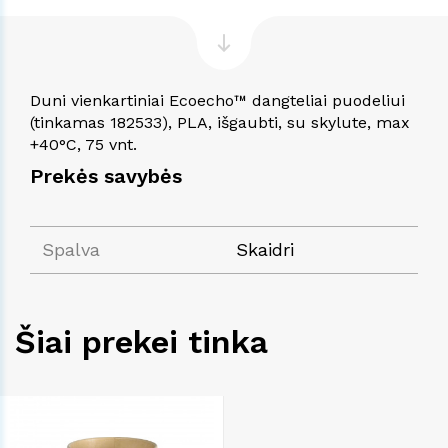
Duni vienkartiniai Ecoecho™ dangteliai puodeliui
(tinkamas 182533), PLA, išgaubti, su skylute, max
+40°C, 75 vnt.
Prekės savybės
Spalva
Skaidri
Šiai prekei tinka