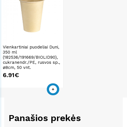
Vienkartiniai puodeliai Duni,
350 ml
(182536/191669/BIOLID90),
cukranendr./PE, rusvos sp.,
ø8cm, 50 vnt.
6.91€
Panašios prekės