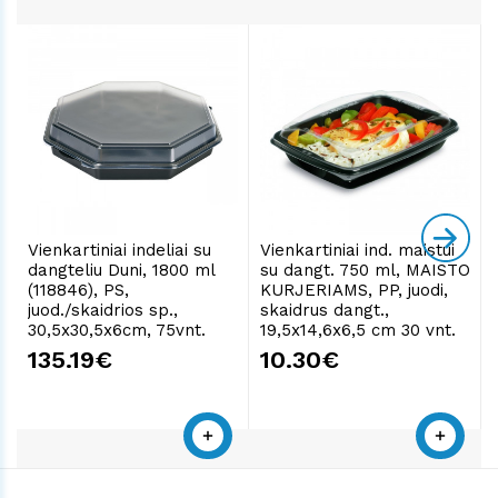
Vienkartiniai indeliai su
Vienkartiniai ind. maistui
dangteliu Duni, 1800 ml
su dangt. 750 ml, MAISTO
(118846), PS,
KURJERIAMS, PP, juodi,
juod./skaidrios sp.,
skaidrus dangt.,
30,5x30,5x6cm, 75vnt.
19,5x14,6x6,5 cm 30 vnt.
135.19€
10.30€