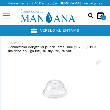
Perkantiems už 40€ ir daugiau NEMOKAMAS pristatymas
0
VERSLO KLIENTAMS
Pradžia
Vienkartiniai dangteliai puodeliams Duni (182533), PLA,
skaidrios sp., gaubti, su skylute, 75 vnt.