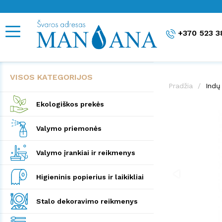
+370 523 3
VISOS KATEGORIJOS
Pradžia
Indų
Ekologiškos prekės
Valymo priemonės
Valymo įrankiai ir reikmenys
Higieninis popierius ir laikikliai
Stalo dekoravimo reikmenys