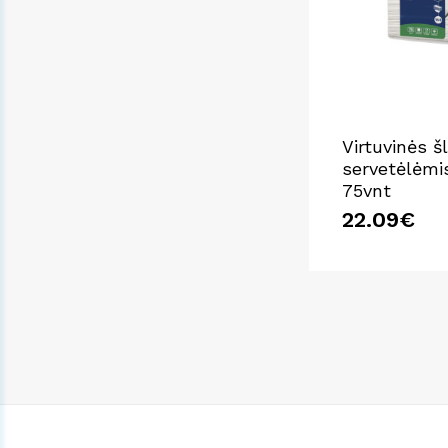
Virtuvinės š
servetėlėmis
75vnt
22.09€