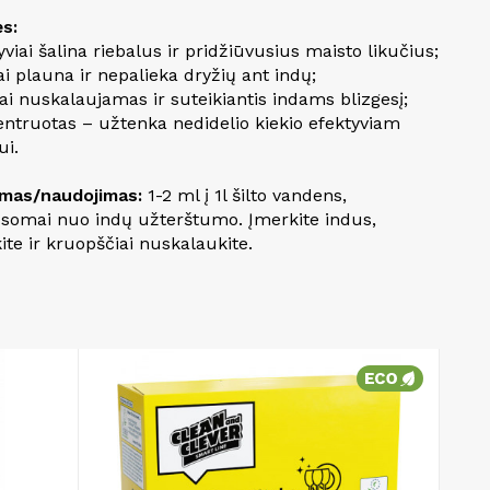
s:
yviai šalina riebalus ir pridžiūvusius maisto likučius;
ai plauna ir nepalieka dryžių ant indų;
ai nuskalaujamas ir suteikiantis indams blizgesį;
entruotas – užtenka nedidelio kiekio efektyviam
ui.
mas/naudojimas:
1-2 ml į 1l šilto vandens,
usomai nuo indų užterštumo. Įmerkite indus,
ite ir kruopščiai nuskalaukite.