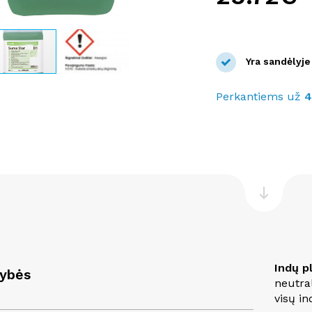
Yra sandėlyje
Perkantiems už
Indų p
vybės
neutral
visų i