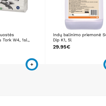
luostės
Indų balinimo priemonė 
 Tork W4, 1sl.,
Dip K1, 5l
29.95€