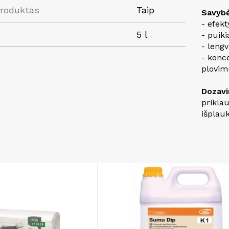
produktas
Taip
Savybė
- efekt
5 l
- puiki
- lengv
- konc
plovim
Dozavi
prikla
išplauk