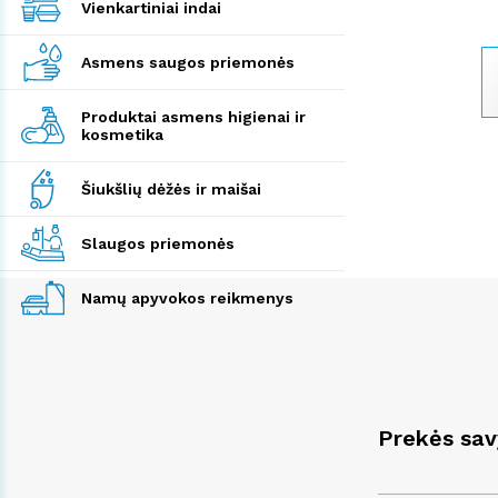
Vienkartiniai indai
Asmens saugos priemonės
Produktai asmens higienai ir
kosmetika
Šiukšlių dėžės ir maišai
Slaugos priemonės
Namų apyvokos reikmenys
Prekės sa