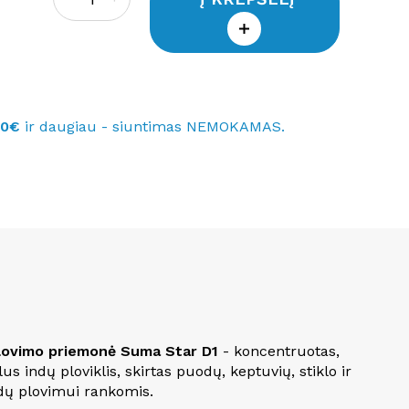
40€
ir daugiau - siuntimas NEMOKAMAS.
lovimo priemonė Suma Star D1
- koncentruotas,
us indų ploviklis, skirtas puodų, keptuvių, stiklo ir
ndų plovimui rankomis.