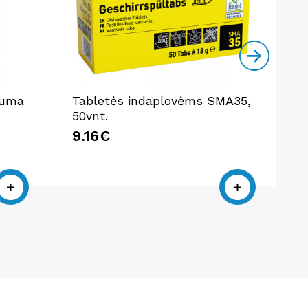
Suma
Tabletės indaplovėms SMA35,
K
50vnt.
p
M
9.16€
2