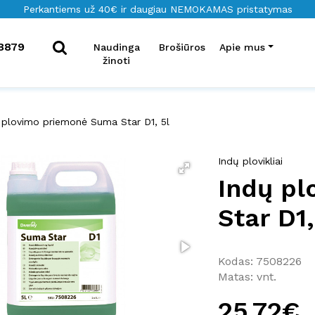
Perkantiems už 40€ ir daugiau NEMOKAMAS pristatymas
8879
Naudinga
Brošiūros
Apie mus
žinoti
 plovimo priemonė Suma Star D1, 5l
Indų plovikliai
Indų p
Star D1
Kodas: 7508226
Matas: vnt.
25.72€