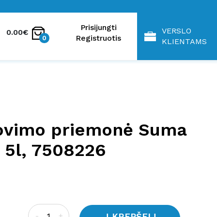
Prisijungti
VERSLO
0.00€
Registruotis
0
KLIENTAMS
lovimo priemonė Suma
, 5l, 7508226
Į KREPŠELĮ
-
+