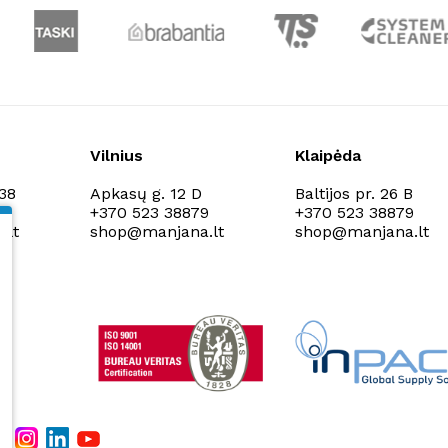
Vilnius
Klaipėda
138
Apkasų g. 12 D
Baltijos pr. 26 B
9
+370 523 38879
+370 523 38879
.lt
shop@manjana.lt
shop@manjana.lt