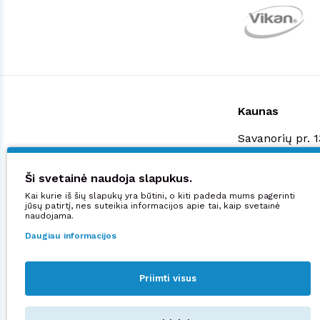
Kaunas
Savanorių pr. 
+370 523 3887
shop@manjana
Ši svetainė naudoja slapukus.
Kai kurie iš šių slapukų yra būtini, o kiti padeda mums pagerinti
Didžiuojamės:
jūsų patirtį, nes suteikia informacijos apie tai, kaip svetainė
naudojama.
Daugiau informacijos
Priimti visus
Sekite mus: