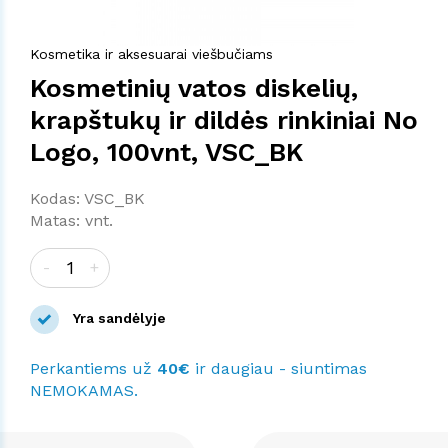
Kosmetika ir aksesuarai viešbučiams
Kosmetinių vatos diskelių,
krapštukų ir dildės rinkiniai No
Logo, 100vnt, VSC_BK
Kodas: VSC_BK
Matas: vnt.
-
+
Yra sandėlyje
Perkantiems už
40€
ir daugiau - siuntimas
NEMOKAMAS.