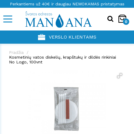
Perkantiems už 40€ ir daugiau NEMOKAMAS pristatymas
0
VERSLO KLIENTAMS
Pradžia
Kosmetinių vatos diskelių, krapštukų ir dildės rinkiniai
No Logo, 100vnt