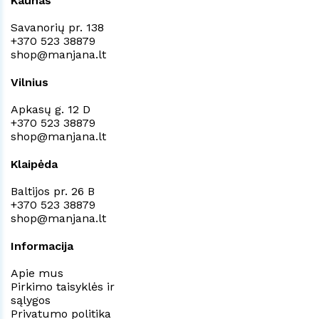
Kaunas
Savanorių pr. 138
+370 523 38879
shop@manjana.lt
Vilnius
Apkasų g. 12 D
+370 523 38879
shop@manjana.lt
Klaipėda
Baltijos pr. 26 B
+370 523 38879
shop@manjana.lt
Informacija
Apie mus
Pirkimo taisyklės ir
sąlygos
Privatumo politika