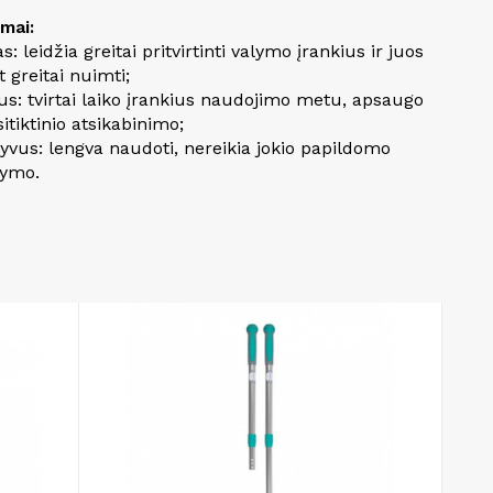
umai:
as: leidžia greitai pritvirtinti valymo įrankius ir juos
t greitai nuimti;
us: tvirtai laiko įrankius naudojimo metu, apsaugo
itiktinio atsikabinimo;
tyvus: lengva naudoti, nereikia jokio papildomo
ymo.