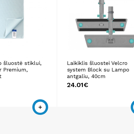
 šluostė stiklui,
Laikiklis šluostei Velcro
r Premium,
system Block su Lampo
t
antgaliu, 40cm
24.01€