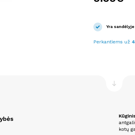
Yra sandėlyje
Perkantiems už
Kūgini
vybės
antgali
kotų ga