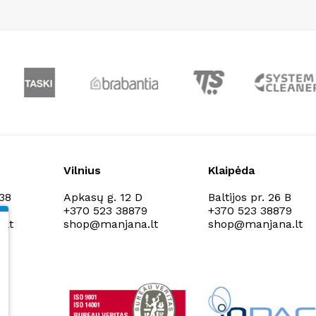
Vilnius
Klaipėda
138
Apkasų g. 12 D
Baltijos pr. 26 B
9
+370 523 38879
+370 523 38879
.lt
shop@manjana.lt
shop@manjana.lt