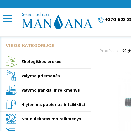
+370 523 3
VISOS KATEGORIJOS
Pradžia
Kūgi
Ekologiškos prekės
Valymo priemonės
Valymo įrankiai ir reikmenys
Higieninis popierius ir laikikliai
Stalo dekoravimo reikmenys