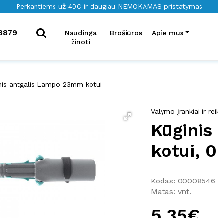
Perkantiems už 40€ ir daugiau NEMOKAMAS pristatymas
8879
Naudinga
Brošiūros
Apie mus
žinoti
nis antgalis Lampo 23mm kotui
Valymo įrankiai ir r
Kūginis
kotui, 
Kodas: 00008546
Matas: vnt.
5.35€