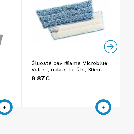
Šluostė paviršiams Microblue
A
Velcro, mikropluošto, 30cm
M
9.87€
1