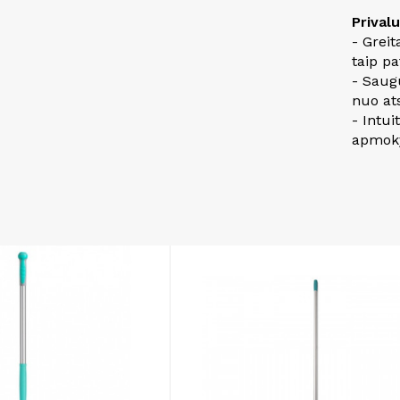
Prival
- Greit
taip pa
- Saug
nuo ats
- Intui
apmok