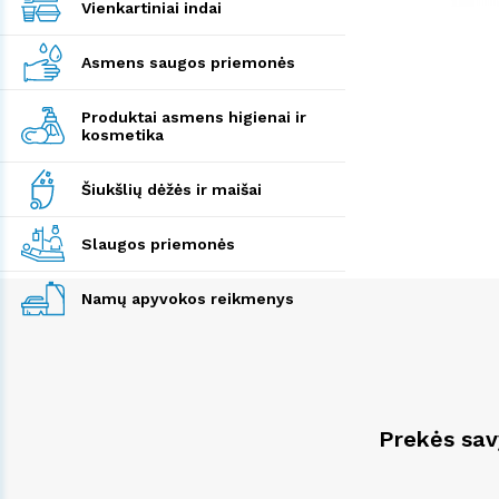
Vienkartiniai indai
Asmens saugos priemonės
Produktai asmens higienai ir
kosmetika
Šiukšlių dėžės ir maišai
Slaugos priemonės
Namų apyvokos reikmenys
Prekės sa