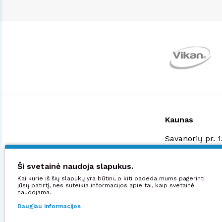
Kaunas
Savanorių pr. 
+370 523 3887
shop@manjana
Ši svetainė naudoja slapukus.
Kai kurie iš šių slapukų yra būtini, o kiti padeda mums pagerinti
Didžiuojamės:
jūsų patirtį, nes suteikia informacijos apie tai, kaip svetainė
naudojama.
Daugiau informacijos