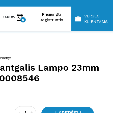
Prisijungti
VERSLO
0.00€
Registruotis
0
KLIENTAMS
eikmenys
 antgalis Lampo 23mm
00008546
Į KREPŠELĮ
-
+