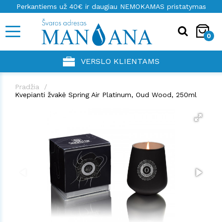
Perkantiems už 40€ ir daugiau NEMOKAMAS pristatymas
0
VERSLO KLIENTAMS
Pradžia
Kvepianti žvakė Spring Air Platinum, Oud Wood, 250ml