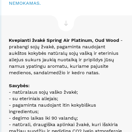
NEMOKAMAS.
Kvepianti žvakė Spring Air Platinum, Oud Wood
-
prabangi sojų žvakė, pagaminta naudojant
aukštos kokybės natūralų sojų vašką ir eterinius
aliejus sukurs jaukią nuotaiką ir pripildys jūsų
namus ypatingu aromatu, kuriame pajusite
medienos, sandalmedžio ir kedro natas.
Savybės:
- natūralaus sojų vaško žvakė;
- su eteriniais aliejais;
- pagaminta naudojant itin kokybiškus
ingredientus;
- degimo laikas iki 90 valandų;
- natūrali, draugiška aplinkai žvakė, kuri išskiria
mažiau suodžių ir nedidina CO2 lygio atmosferoje.