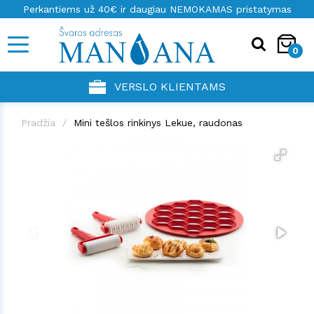
Perkantiems už 40€ ir daugiau NEMOKAMAS pristatymas
0
VERSLO KLIENTAMS
Pradžia
Mini tešlos rinkinys Lekue, raudonas