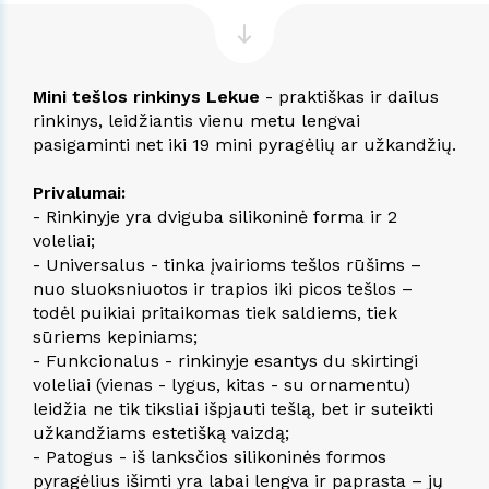
Mini tešlos rinkinys Lekue
- praktiškas ir dailus
rinkinys, leidžiantis vienu metu lengvai
pasigaminti net iki 19 mini pyragėlių ar užkandžių.
Privalumai:
- Rinkinyje yra dviguba silikoninė forma ir 2
voleliai;
- Universalus - tinka įvairioms tešlos rūšims –
nuo sluoksniuotos ir trapios iki picos tešlos –
todėl puikiai pritaikomas tiek saldiems, tiek
sūriems kepiniams;
- Funkcionalus - rinkinyje esantys du skirtingi
voleliai (vienas - lygus, kitas - su ornamentu)
leidžia ne tik tiksliai išpjauti tešlą, bet ir suteikti
užkandžiams estetišką vaizdą;
- Patogus - iš lanksčios silikoninės formos
pyragėlius išimti yra labai lengva ir paprasta – jų