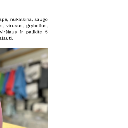
apė, nukalkina, saugo
, virusus, grybelius,
iršiaus ir palikite 5
lauti.