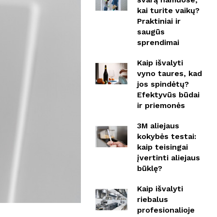
kai turite vaikų?
Praktiniai ir
saugūs
sprendimai
Kaip išvalyti
vyno taures, kad
jos spindėtų?
Efektyvūs būdai
ir priemonės
3M aliejaus
kokybės testai:
kaip teisingai
įvertinti aliejaus
būklę?
Kaip išvalyti
riebalus
profesionalioje