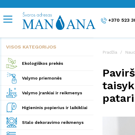
+370 523 3
VISOS KATEGORIJOS
Pradžia
Naud
Ekologiškos prekės
Pavirš
Valymo priemonės
taisyk
Valymo įrankiai ir reikmenys
patar
Higieninis popierius ir laikikliai
Stalo dekoravimo reikmenys