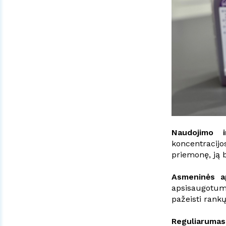
Naudojimo in
koncentracij
priemonę, ją 
Asmeninės a
apsisaugotumė
pažeisti rankų
Reguliarumas