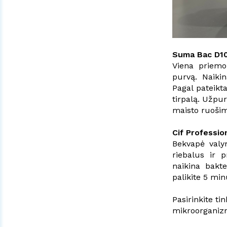
Suma Bac D10
Viena priemon
purvą. Naikin
Pagal pateikt
tirpalą. Užpur
maisto ruošim
Cif Professio
Bekvapė valym
riebalus ir 
naikina bakt
palikite 5 mi
Pasirinkite t
mikroorgani