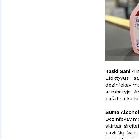
Taski Sani 4i
Efektyvus sa
dezinfekavim
kambaryje. An
pašalina kalk
Suma Alcohol
Dezinfekavimo
skirtas greit
paviršių švari