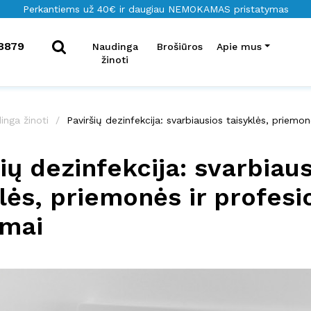
Perkantiems už 40€ ir daugiau NEMOKAMAS pristatymas
8879
Naudinga
Brošiūros
Apie mus
žinoti
inga žinoti
Paviršių dezinfekcija: svarbiausios taisyklės, priemo
ių dezinfekcija: svarbiau
lės, priemonės ir profesi
imai