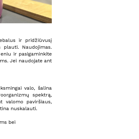
ebalus ir pridžiūvusį
s plauti. Naudojimas.
deniu ir pasigaminkite
ėms. Jei naudojate ant
ksmingai valo, šalina
kroorganizmų spektrą,
t valomo paviršiaus,
tina nuskalauti.
oms bei