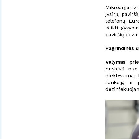
Mikroorganizma
įvairių pavirš
telefonų. Eur
išlikti gyvyb
paviršių dezin
Pagrindinės d
Valymas prie
nuvalyti nuo
efektyvumą. 
funkciją ir 
dezinfekuojanč