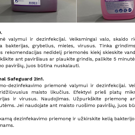
.
ė valymui ir dezinfekcijai. Veiksmingai valo, skaido ri
a bakterijas, grybelius, mieles, virusus. Tinka grindim
as rekomendacijas nedidelį priemonės kiekį skieskite van
kškite ant paviršiaus ar plaukite grindis, palikite 5 minut
o paviršių, juos būtina nuskalauti.
nal Safeguard 2in1.
o-dezinfekavimo priemonė valymui ir dezinfekcijai. Vei
pridžiūvusius maisto likučius. Efektyvi prieš platų mi
erijas ir virusus. Naudojimas. Užpurkškite priemonę an
nutėms. Jei naudojate ant maisto ruošimo paviršių, juos bū
inkamą dezinfekavimo priemonę ir užkirskite kelią bakterij
zmams.