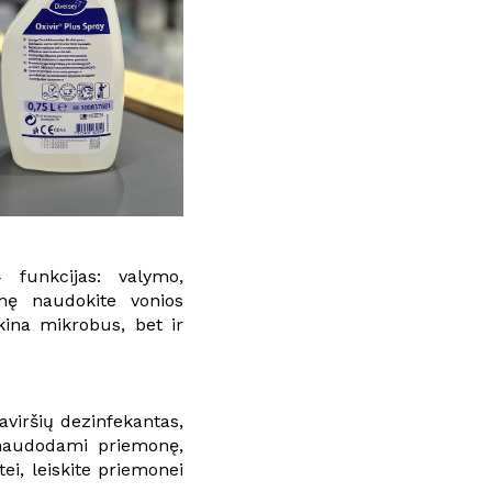
4 funkcijas: valymo,
nę naudokite vonios
kina mikrobus, bet ir
viršių dezinfekantas,
š naudodami priemonę,
ei, leiskite priemonei