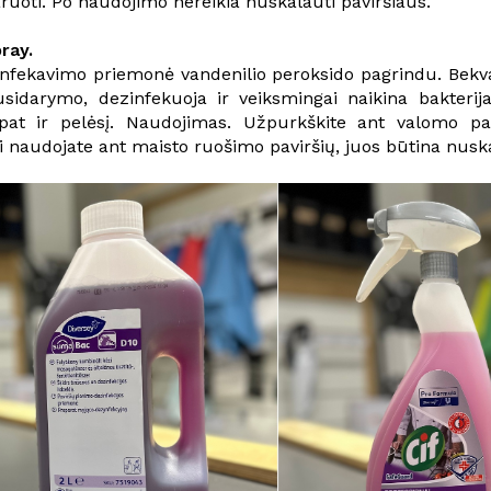
aruoti. Po naudojimo nereikia nuskalauti paviršiaus.
ray.
nfekavimo priemonė vandenilio peroksido pagrindu. Bekv
sidarymo, dezinfekuoja ir veiksmingai naikina bakterijas
 pat ir pelėsį. Naudojimas. Užpurkškite ant valomo pav
 naudojate ant maisto ruošimo paviršių, juos būtina nuska