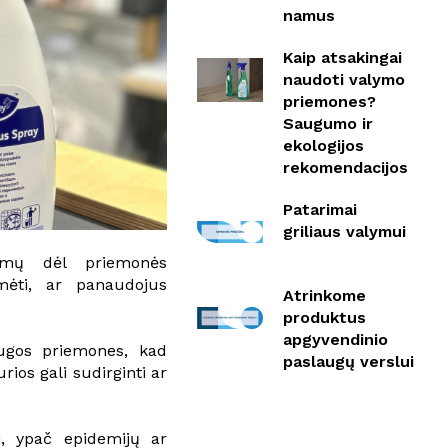
namus
Kaip atsakingai
naudoti valymo
priemones?
Saugumo ir
ekologijos
rekomendacijos
Patarimai
griliaus valymui
ymų dėl priemonės
mėti, ar panaudojus
Atrinkome
produktus
apgyvendinio
augos priemones, kad
paslaugų verslui
os gali sudirginti ar
i, ypač epidemijų ar