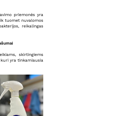
kavimo priemonės yra
 tik tuomet nuvalomos
kterijos, reikalingas
našumai
ikiams, skirtingiems
 kuri yra tinkamiausia