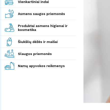
Vienkartiniai indai
Asmens saugos priemonės
Produktai asmens higienai ir
kosmetika
Šiukšlių dėžės ir maišai
Slaugos priemonės
Namų apyvokos reikmenys