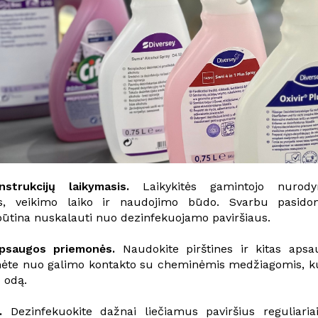
strukcijų laikymasis.
Laikykitės gamintojo nurod
os, veikimo laiko ir naudojimo būdo. Svarbu pasido
būtina nuskalauti nuo dezinfekuojamo paviršiaus.
psaugos priemonės.
Naudokite pirštines ir kitas aps
te nuo galimo kontakto su cheminėmis medžiagomis, kuri
 odą.
.
Dezinfekuokite dažnai liečiamus paviršius reguliaria