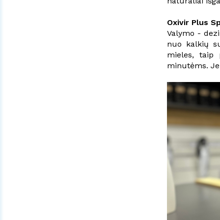
natūraliai išg
Oxivir Plus Sp
Valymo - dezi
nuo kalkių su
mieles, taip
minutėms. Jei