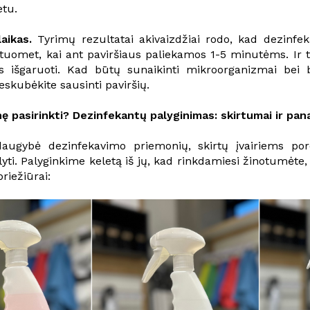
etu.
aikas.
Tyrimų rezultatai akivaizdžiai rodo, kad dezinfe
k tuomet, kai ant paviršiaus paliekamos 1-5 minutėms. Ir
 išgaruoti. Kad būtų sunaikinti mikroorganizmai bei ba
neskubėkite sausinti paviršių.
ę pasirinkti? Dezinfekantų palyginimas: skirtumai ir pa
daugybė dezinfekavimo priemonių, skirtų įvairiems pore
yti. Palyginkime keletą iš jų, kad rinkdamiesi žinotumėte,
priežiūrai: