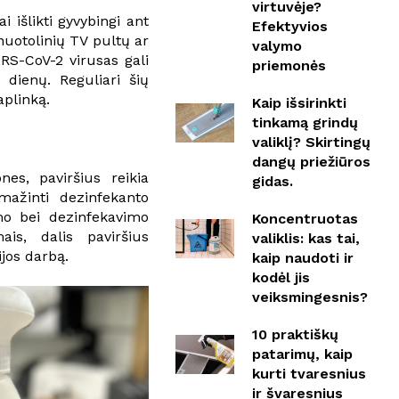
virtuvėje?
i išlikti gyvybingi ant
Efektyvios
nuotolinių TV pultų ar
valymo
RS-CoV-2 virusas gali
priemonės
3 dienų. Reguliari šių
aplinką.
Kaip išsirinkti
tinkamą grindų
valiklį? Skirtingų
dangų priežiūros
es, paviršius reikia
gidas.
ažinti dezinfekanto
mo bei dezinfekavimo
Koncentruotas
is, dalis paviršius
valiklis: kas tai,
ijos darbą.
kaip naudoti ir
kodėl jis
veiksmingesnis?
10 praktiškų
patarimų, kaip
kurti tvaresnius
ir švaresnius