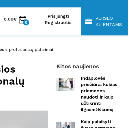
Prisijungti
VERSLO
0.00€
Registruotis
0
KLIENTAMS
nės ir profesionalų patarimai
Kitos naujienos
sios
onalų
Indaplovės
priežiūra: kokias
priemones
naudoti ir kaip
užtikrinti
ilgaamžiškumą
Kaip palaikyti
švarą namuose,