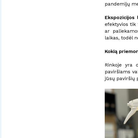
pandemijų m
Ekspozicijos l
efektyvios ti
ar paliekamos
laikas, todėl 
Kokią priemon
Rinkoje yra 
paviršiams val
jūsų paviršių 