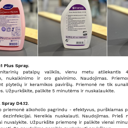
n1 Plus Spray.
nitarinių patalpų valiklis, vienu metu atliekantis 
o, nukalkinimo ir oro gaivinimo. Naudojimas. Priemo
t plytelių ir keramikos paviršių. Priemonė ne tik sunai
es. Užpurkškite, palikite 5 minutėms ir nuskalaukite.
 Spray D4.12
.
 priemonė alkoholio pagrindu - efektyvus, purškiamas pa
ai dezinfekcijai. Nereikia nuskalauti. Naudojimas. Prie
ai nuvalykite. Užpurkšite priemonę ir palikite vienai minut