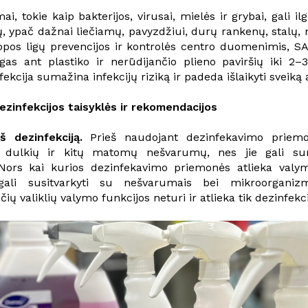
i, tokie kaip bakterijos, virusai, mielės ir grybai, gali ilga
ių, ypač dažnai liečiamų, pavyzdžiui, durų rankenų, stalų, 
opos ligų prevencijos ir kontrolės centro duomenimis, SA
ingas ant plastiko ir nerūdijančio plieno paviršių iki 2–
fekcija sumažina infekcijų riziką ir padeda išlaikyti sveiką 
ezinfekcijos taisyklės ir rekomendacijos
š dezinfekciją.
Prieš naudojant dezinfekavimo priemon
 dulkių ir kitų matomų nešvarumų, nes jie gali sum
Nors kai kurios dezinfekavimo priemonės atlieka valy
gali susitvarkyti su nešvarumais bei mikroorganizma
ių valiklių valymo funkcijos neturi ir atlieka tik dezinfekc