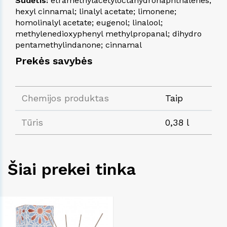
Sudėtis:
etramethylacetyloctahydronaphthalenes;
hexyl cinnamal; linalyl acetate; limonene;
homolinalyl acetate; eugenol; linalool;
methylenedioxyphenyl methylpropanal; dihydro
pentamethylindanone; cinnamal
Prekės savybės
Chemijos produktas
Taip
Tūris
0,38 l
Šiai prekei tinka