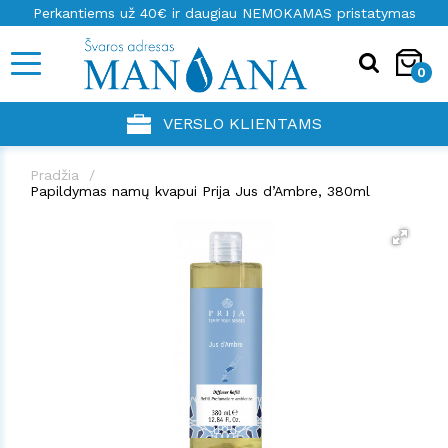
Perkantiems už 40€ ir daugiau NEMOKAMAS pristatymas
0
VERSLO KLIENTAMS
Pradžia
Papildymas namų kvapui Prija Jus d’Ambre, 380ml