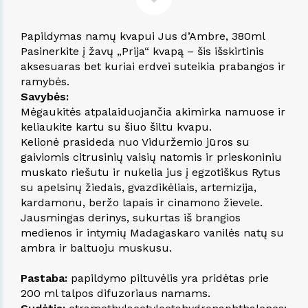
Papildymas namų kvapui Jus d’Ambre, 380ml
Pasinerkite į žavų „Prija“ kvapą – šis išskirtinis
aksesuaras bet kuriai erdvei suteikia prabangos ir
ramybės.
Savybės:
Mėgaukitės atpalaiduojančia akimirka namuose ir
keliaukite kartu su šiuo šiltu kvapu.
Kelionė prasideda nuo Viduržemio jūros su
gaiviomis citrusinių vaisių natomis ir prieskoniniu
muskato riešutu ir nukelia jus į egzotiškus Rytus
su apelsinų žiedais, gvazdikėliais, artemizija,
kardamonu, beržo lapais ir cinamono žievele.
Jausmingas derinys, sukurtas iš brangios
medienos ir intymių Madagaskaro vanilės natų su
ambra ir baltuoju muskusu.
Pastaba:
papildymo piltuvėlis yra pridėtas prie
200 ml talpos difuzoriaus namams.