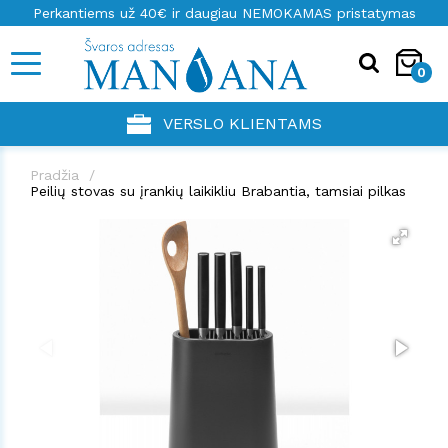
Perkantiems už 40€ ir daugiau NEMOKAMAS pristatymas
0
VERSLO KLIENTAMS
Pradžia
Peilių stovas su įrankių laikikliu Brabantia, tamsiai pilkas