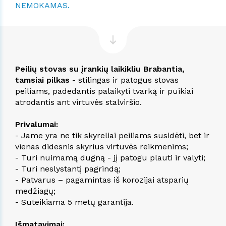
NEMOKAMAS.
Peilių stovas su įrankių laikikliu Brabantia,
tamsiai pilkas
- stilingas ir patogus stovas
peiliams, padedantis palaikyti tvarką ir puikiai
atrodantis ant virtuvės stalviršio.
Privalumai:
- Jame yra ne tik skyreliai peiliams susidėti, bet ir
vienas didesnis skyrius virtuvės reikmenims;
- Turi nuimamą dugną - jį patogu plauti ir valyti;
- Turi neslystantį pagrindą;
- Patvarus – pagamintas iš korozijai atsparių
medžiagų;
- Suteikiama 5 metų garantija.
Išmatavimai: