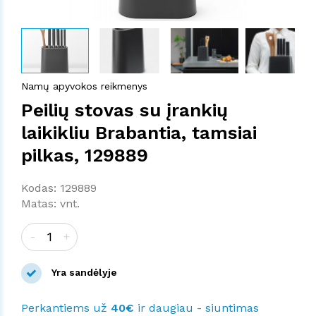
Namų apyvokos reikmenys
Peilių stovas su įrankių
laikikliu Brabantia, tamsiai
pilkas, 129889
Kodas: 129889
Matas: vnt.
-
+
Yra sandėlyje
Perkantiems už
40€
ir daugiau - siuntimas