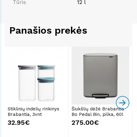
Tūris
12 l
Panašios prekės
Stiklinių indelių rinkinys
Šiukšlių dėžė Brabantia
Brabantia, 3vnt
Bo Pedal Bin, pilka, 60l
32.95€
275.00€