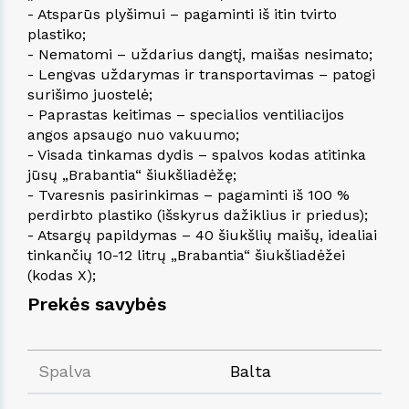
- Atsparūs plyšimui – pagaminti iš itin tvirto
plastiko;
- Nematomi – uždarius dangtį, maišas nesimato;
- Lengvas uždarymas ir transportavimas – patogi
surišimo juostelė;
- Paprastas keitimas – specialios ventiliacijos
angos apsaugo nuo vakuumo;
- Visada tinkamas dydis – spalvos kodas atitinka
jūsų „Brabantia“ šiukšliadėžę;
- Tvaresnis pasirinkimas – pagaminti iš 100 %
perdirbto plastiko (išskyrus dažiklius ir priedus);
- Atsargų papildymas – 40 šiukšlių maišų, idealiai
tinkančių 10-12 litrų „Brabantia“ šiukšliadėžei
(kodas X);
Prekės savybės
Spalva
Balta