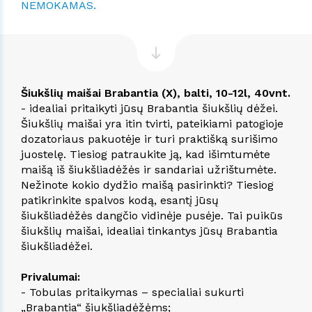
NEMOKAMAS.
Šiukšlių maišai Brabantia (X), balti, 10-12l, 40vnt.
- idealiai pritaikyti jūsų Brabantia šiukšlių dėžei.
Šiukšlių maišai yra itin tvirti, pateikiami patogioje
dozatoriaus pakuotėje ir turi praktišką surišimo
juostelę. Tiesiog patraukite ją, kad išimtumėte
maišą iš šiukšliadėžės ir sandariai užrištumėte.
Nežinote kokio dydžio maišą pasirinkti? Tiesiog
patikrinkite spalvos kodą, esantį jūsų
šiukšliadėžės dangčio vidinėje pusėje. Tai puikūs
šiukšlių maišai, idealiai tinkantys jūsų Brabantia
šiukšliadėžei.
Privalumai:
- Tobulas pritaikymas – specialiai sukurti
„Brabantia“ šiukšliadėžėms;