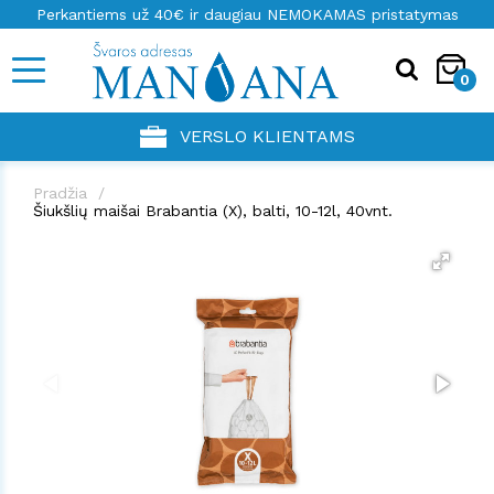
Perkantiems už 40€ ir daugiau NEMOKAMAS pristatymas
0
VERSLO KLIENTAMS
Pradžia
Šiukšlių maišai Brabantia (X), balti, 10-12l, 40vnt.