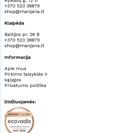
Apkasų g. 12 D
+370 523 38879
shop@manjana.lt
Klaipėda
Baltijos pr. 26 B
+370 523 38879
shop@manjana.lt
Informacija
Apie mus
Pirkimo taisyklės ir
sąlygos
Privatumo politika
Didžiuojamės: